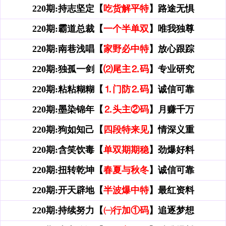
220期:持志坚定【
吃货解平特
】路途无惧
220期:霸道总裁【
一个半单双
】唯我独尊
220期:南巷浅唱【
家野必中特
】放心跟踪
220期:独孤一剑【
⑵尾主⒉码
】专业研究
220期:粘粘糊糊【
⒈门防⒉码
】诚信可靠
220期:墨染锦年【
⒉头主②码
】月赚千万
220期:狗如知己【
四段特来见
】情深义重
220期:含笑饮毒【
单双期期稳
】劲爆好料
220期:扭转乾坤【
春夏与秋冬
】诚信可靠
220期:开天辟地【
半波爆中特
】最红资料
220期:持续努力【
㈠行加①码
】追逐梦想