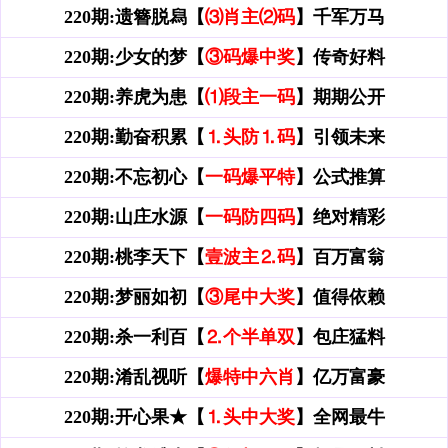
220期:遗簪脱舄【
⑶肖主⑵码
】千军万马
220期:少女的梦【
③码爆中奖
】传奇好料
220期:养虎为患【
⑴段主一码
】期期公开
220期:勤奋积累【
⒈头防⒈码
】引领未来
220期:不忘初心【
一码爆平特
】公式推算
220期:山庄水源【
一码防四码
】绝对精彩
220期:桃李天下【
壹波主⒉码
】百万富翁
220期:梦丽如初【
③尾中大奖
】值得依赖
220期:杀一利百【
⒉个半单双
】包庄猛料
220期:淆乱视听【
爆特中六肖
】亿万富豪
220期:开心果★【
⒈头中大奖
】全网最牛