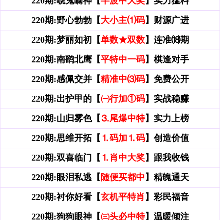
220期:唬鬼瞒神【
半波中大奖
】实力猛料
220期:野心勃勃【
大小主⑴码
】财源广进
220期:梦丽如初【
单数★双数
】连准⒅期
220期:南鹞北鹰【
平特中一码
】棋逢对手
220期:感佩交并【
精准中⑶码
】免费公开
220期:出护甲的【
㈠行加①码
】实战稳赚
220期:山归雾色【
⒊尾爆中特
】实力上榜
220期:思维开拓【
⒈码加⒈码
】创造价值
220期:双喜临门【
⒈肖中大奖
】跟我收钱
220期:眼泪私逃【
随便买都中
】精魄通天
220期:衬你好看【
玄机平特肖
】彩民福音
220期:狗狗眼神【
㈢头必中特
】温暖倾注