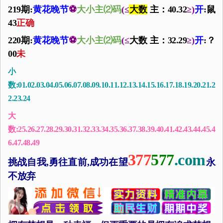
219期:
黄花晚节
⚽
大小主⑵码
(≤
大数
主：40.32
≥)
开
:鼠
43
正确
220期:
黄花晚节
⚽
大小主⑵码
(≤
大数 主：32.29
≥)
开
:？
00
未
小
数:01.02.03.04.05.06.07.08.09.10.11.12.13.14.15.16.17.18.19.20.21.2
2.23.24
大
数:25.26.27.28.29.30.31.32.33.34.35.36.37.38.39.40.41.42.43.44.45.4
6.47.48.49
377
577
.com
挑战自我,
勇往直前,成功在望
永
不放弃