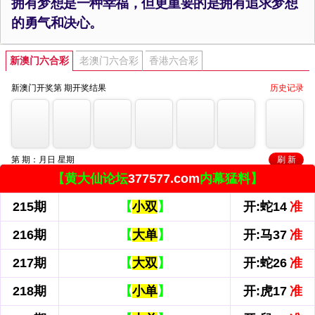
拥有梦想是一种幸福，但更重要的是拥有追求梦想
的勇气和决心。
【黄大仙论坛
377577.com
内幕猛料】
215期
【
小双
】
开:蛇14
准
216期
【
大单
】
开:马37
准
217期
【
大双
】
开:蛇26
准
218期
【
小单
】
开:虎17
准