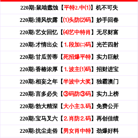
220期:鼠啮蠧蚀【
平特2.中⑴
】机不可失
220期:清风饮露【
⑴头防⑵码
】妙手回春
220期:艺女回忆【
⑷艺中特肖
】无尽财富
220期:才情出众【
⒈段加㈡码
】光芒四射
220期:甘瓜苦蒂【
死招爆平特
】实力巨献
220期:香椿浓厚【
⒈波主⑴码
】招财进宝
220期:相妄之年【
半波中大奖
】独霸澳门
220期:言多必失【
③码防③码
】实力上榜
220期:勃大精深【
大小主⒊码
】免费公开
220期:宝马叉六【
⒉肖防⒉码
】再创佳绩
220期:抗尘走俗【
男女肖中特
】劲爆好料