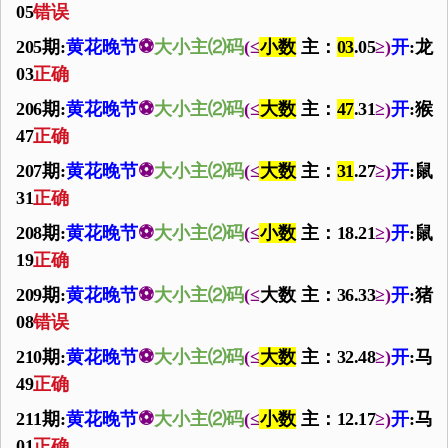
05
错误
205期:
黄花晚节
⚽
大小主⑵码
(≤
小数
主：
03
.05
≥)
开
:龙
03
正确
206期:
黄花晚节
⚽
大小主⑵码
(≤
大数
主：
47
.31
≥)
开
:猴
47
正确
207期:
黄花晚节
⚽
大小主⑵码
(≤
大数
主：
31
.27
≥)
开
:鼠
31
正确
208期:
黄花晚节
⚽
大小主⑵码
(≤
小数
主：18.21
≥)
开
:鼠
19
正确
209期:
黄花晚节
⚽
大小主⑵码
(≤
大数 主：36.33
≥)
开
:猪
08
错误
210期:
黄花晚节
⚽
大小主⑵码
(≤
大数
主：32.48
≥)
开
:马
49
正确
211期:
黄花晚节
⚽
大小主⑵码
(≤
小数
主：12.17
≥)
开
:马
01
正确