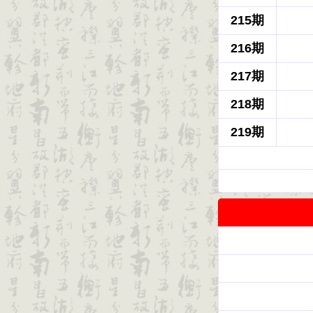
215期
216期
217期
218期
219期