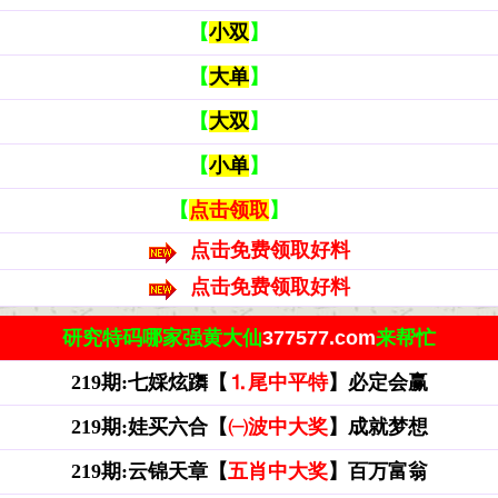
【
小双
】
【
大单
】
【
大双
】
【
小单
】
【
点击领取
】
点击免费领取好料
点击免费领取好料
研究特码哪家强黄大仙
377577.com
来帮忙
219期:七婇炫躌【
⒈尾中平特
】必定会赢
219期:娃买六合【
㈠波中大奖
】成就梦想
219期:云锦天章【
五肖中大奖
】百万富翁