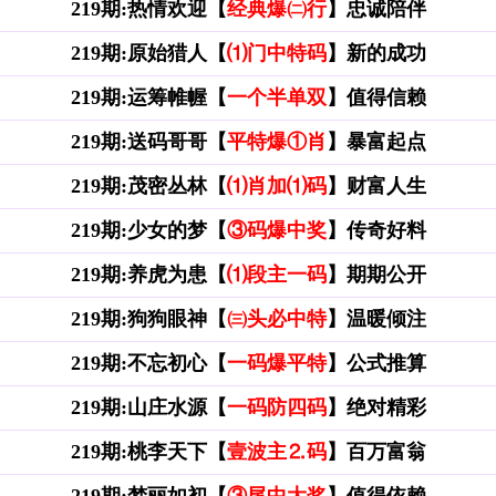
219期:热情欢迎【
经典爆㈡行
】忠诚陪伴
219期:原始猎人【
⑴门中特码
】新的成功
219期:运筹帷幄【
一个半单双
】值得信赖
219期:送码哥哥【
平特爆①肖
】暴富起点
219期:茂密丛林【
⑴肖加⑴码
】财富人生
219期:少女的梦【
③码爆中奖
】传奇好料
219期:养虎为患【
⑴段主一码
】期期公开
219期:狗狗眼神【
㈢头必中特
】温暖倾注
219期:不忘初心【
一码爆平特
】公式推算
219期:山庄水源【
一码防四码
】绝对精彩
219期:桃李天下【
壹波主⒉码
】百万富翁