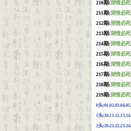
210期:
深情必死
211期:
深情必死
212期:
深情必死
213期:
深情必死
214期:
深情必死
215期:
深情必死
216期:
深情必死
217期:
深情必死
218期:
深情必死
219期:
深情必死
0头:01.02.03.04.05.
1头:10.11.12.13.14.
2头:20.21.22.23.24.