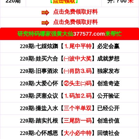
220期
【
点击领取
】
开:？00
未
点击免费领取好料
点击免费领取好料
研究特码哪家强黄大仙
377577.com
来帮忙
220期:七婇炫躌【
⒈尾中平特
】必定会赢
220期:娃买六合【
㈠波中大奖
】成就梦想
220期:旧事酒浓【
㈠肖防⒊码
】独家发布
220期:大爱心怀【
②头主㈡码
】创造奇迹
220期:厌塞众议【
⒈码加⒉码
】公开验证
220期:撮盐入水【
三个半单双
】已经公开
220期:踏实扎根【
三尾防一码
】创造价值
220期:心怀感恩【
大小必中特
】回馈社会