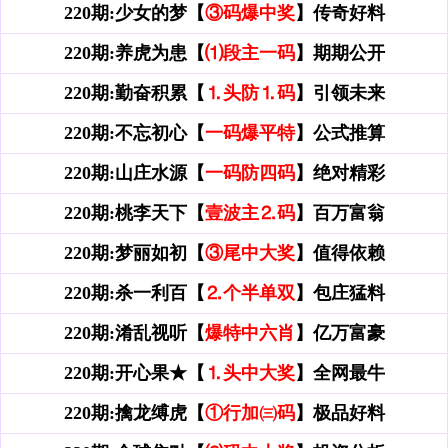
220期:少女的梦【
③码爆中奖
】传奇好料
220期:养虎为患【
⑴段主一码
】期期公开
220期:勤奋积累【
⒈头防⒈码
】引领未来
220期:不忘初心【
一码爆平特
】公式推算
220期:山庄水源【
一码防四码
】绝对精彩
220期:桃李天下【
壹波主⒉码
】百万富翁
220期:梦丽如初【
③尾中大奖
】值得依赖
220期:杀一利百【
⒉个半单双
】包庄猛料
220期:淆乱视听【
爆特中六肖
】亿万富豪
220期:开心果★【
⒈头中大奖
】全网最牛
220期:擒龙缚虎【
①行加㈢码
】极品好料