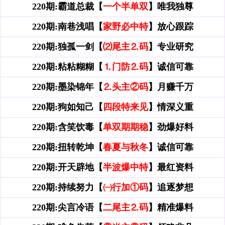
220期:霸道总裁【
一个半单双
】唯我独尊
220期:南巷浅唱【
家野必中特
】放心跟踪
220期:独孤一剑【
⑵尾主⒉码
】专业研究
220期:粘粘糊糊【
⒈门防⒉码
】诚信可靠
220期:墨染锦年【
⒉头主②码
】月赚千万
220期:狗如知己【
四段特来见
】情深义重
220期:含笑饮毒【
单双期期稳
】劲爆好料
220期:扭转乾坤【
春夏与秋冬
】诚信可靠
220期:开天辟地【
半波爆中特
】最红资料
220期:持续努力【
㈠行加①码
】追逐梦想
220期:尖言冷语【
二尾主⒉码
】精准爆料