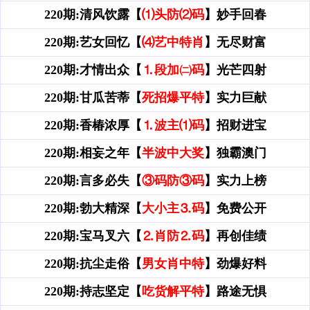
220期:清风饮露【
⑴头防⑵码
】妙手回春
220期:艺女回忆【
⑷艺中特肖
】无尽财富
220期:才情出众【
⒈段加㈡码
】光芒四射
220期:甘瓜苦蒂【
死招爆平特
】实力巨献
220期:香椿浓厚【
⒈波主⑴码
】招财进宝
220期:相妄之年【
半波中大奖
】独霸澳门
220期:言多必失【
③码防③码
】实力上榜
220期:勃大精深【
大小主⒊码
】免费公开
220期:宝马叉六【
⒉肖防⒉码
】再创佳绩
220期:抗尘走俗【
男女肖中特
】劲爆好料
220期:持志坚定【
吃货解平特
】路途无惧