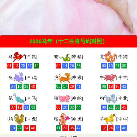
2026马年（十二生肖号码对照）
马
[冲 鼠]
蛇
[冲 猪]
龙
[冲 狗]
01
13
25
37
49
02
14
26
38
03
15
27
39
兔
[冲 鸡]
虎
[冲 猴]
牛
[冲 羊]
04
16
28
40
05
17
29
41
06
18
30
42
鼠
[冲 马]
猪
[冲 蛇]
狗
[冲 龙]
07
19
31
43
08
20
32
44
09
21
33
45
鸡
[冲 兔]
猴
[冲 虎]
羊
[冲 牛]
10
22
34
46
11
23
35
47
12
24
36
48