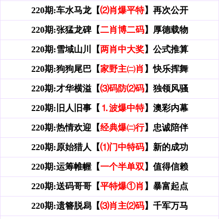
220期:车水马龙【
⑵肖爆平特
】再次公开
220期:张猛龙碑【
二肖博二码
】厚德载物
220期:雪域山川【
两肖中大奖
】公式推算
220期:狗狗尾巴【
家野主㈡肖
】快乐挥舞
220期:才华横溢【
⑶码防⑵码
】独领风骚
220期:旧人旧事【
⒈波爆中特
】澳彩内幕
220期:热情欢迎【
经典爆㈡行
】忠诚陪伴
220期:原始猎人【
⑴门中特码
】新的成功
220期:运筹帷幄【
一个半单双
】值得信赖
220期:送码哥哥【
平特爆①肖
】暴富起点
220期:遗簪脱舄【
⑶肖主⑵码
】千军万马