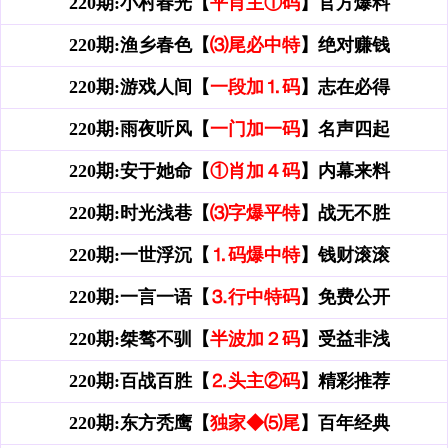
220期:小村春光【
平肖主①码
】官方爆料
220期:渔乡春色【
⑶尾必中特
】绝对赚钱
220期:游戏人间【
一段加⒈码
】志在必得
220期:雨夜听风【
一门加一码
】名声四起
220期:安于她命【
①肖加４码
】内幕来料
220期:时光浅巷【
⑶字爆平特
】战无不胜
220期:一世浮沉【
⒈码爆中特
】钱财滚滚
220期:一言一语【
⒊行中特码
】免费公开
220期:桀骜不驯【
半波加２码
】受益非浅
220期:百战百胜【
⒉头主②码
】精彩推荐
220期:东方秃鹰【
独家◆⑸尾
】百年经典