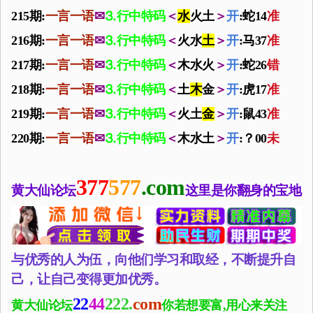
215期:
一言一语
✉
⒊行中特码
＜
水
火土
＞
开
:蛇14
准
216期:
一言一语
✉
⒊行中特码
＜
火水
土
＞
开
:马37
准
217期:
一言一语
✉
⒊行中特码
＜
木水火
＞
开
:蛇26
错
218期:
一言一语
✉
⒊行中特码
＜
土
木
金
＞
开
:虎17
准
219期:
一言一语
✉
⒊行中特码
＜
火土
金
＞
开
:鼠43
准
220期:
一言一语
✉
⒊行中特码
＜
木水土
＞
开
:？00
未
377
577
.com
黄大仙论坛
这里是你翻身的宝地
与优秀的人为伍，向他们学习和取经，不断提升自
己，让自己变得更加优秀。
22
44
222.
com
黄大仙论坛
你若想要富,用心来关注