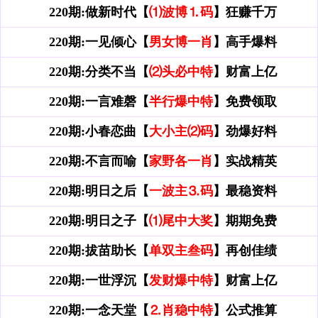
220期:做新时代【
⑴波博⒈码
】狂赚千万
220期:一见倾心【
男女博一肖
】高手爆料
220期:分类不当【
⑵头必中特
】财富上亿
220期:一言难磬【
半行爆中特
】免费领取
220期:小春恋曲【
大小主⑵码
】劲爆好料
220期:不言而喻【
家野各一肖
】实战精英
220期:明日之后【
一波主⒊码
】最稳资料
220期:明日之子【
⑴尾中大奖
】期期免费
220期:拔苗助长【
单双主叁码
】再创佳绩
220期:一世浮沉【
发财爆中特
】财富上亿
220期:一念天堂【
⒉肖稳中特
】公式推算