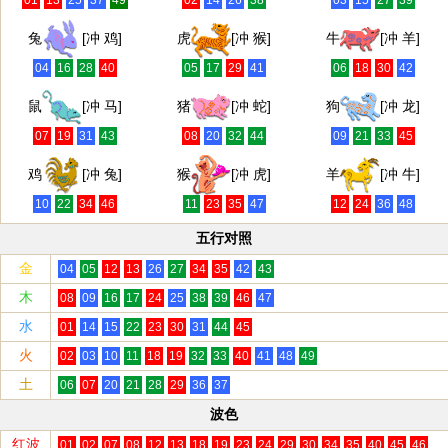
01
13
25
37
49
02
14
26
38
03
15
27
39
兔
[冲 鸡]
虎
[冲 猴]
牛
[冲 羊]
04
16
28
40
05
17
29
41
06
18
30
42
鼠
[冲 马]
猪
[冲 蛇]
狗
[冲 龙]
07
19
31
43
08
20
32
44
09
21
33
45
鸡
[冲 兔]
猴
[冲 虎]
羊
[冲 牛]
10
22
34
46
11
23
35
47
12
24
36
48
五行对照
金
04
05
12
13
26
27
34
35
42
43
木
08
09
16
17
24
25
38
39
46
47
水
01
14
15
22
23
30
31
44
45
火
02
03
10
11
18
19
32
33
40
41
48
49
土
06
07
20
21
28
29
36
37
波色