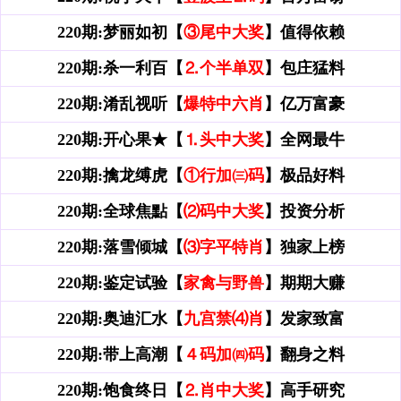
220期:梦丽如初【
③尾中大奖
】值得依赖
220期:杀一利百【
⒉个半单双
】包庄猛料
220期:淆乱视听【
爆特中六肖
】亿万富豪
220期:开心果★【
⒈头中大奖
】全网最牛
220期:擒龙缚虎【
①行加㈢码
】极品好料
220期:全球焦點【
⑵码中大奖
】投资分析
220期:落雪倾城【
⑶字平特肖
】独家上榜
220期:鉴定试验【
家禽与野兽
】期期大赚
220期:奥迪汇水【
九宫禁⑷肖
】发家致富
220期:带上高潮【
４码加㈣码
】翻身之料
220期:饱食终日【
⒉肖中大奖
】高手研究