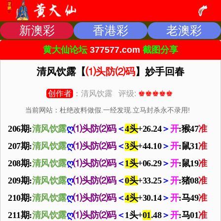
新澳彩
香港彩
老澳彩
黄大仙论坛
377577.com
截图分享
清风饮露【
⑴头防⑵码
】妙手回春
创作者
：清风饮露 评级:
♚♚♚♚♚
当前网站：杜绝改料做假.一经发现.立马封杀永不录用!
206期:
清风饮露
ღ
⑴头防⑵码
＜
4头
+26.24
＞
开
:猴47
准
207期:
清风饮露
ღ
⑴头防⑵码
＜
3头
+44.10
＞
开
:鼠31
准
208期:
清风饮露
ღ
⑴头防⑵码
＜
1头
+06.29
＞
开
:鼠19
准
209期:
清风饮露
ღ
⑴头防⑵码
＜
0头
+33.25
＞
开
:猪08
准
210期:
清风饮露
ღ
⑴头防⑵码
＜
4头
+30.14
＞
开
:马49
准
211期:
清风饮露
ღ
⑴头防⑵码
＜
1头+
01
.48
＞
开
:马01
准