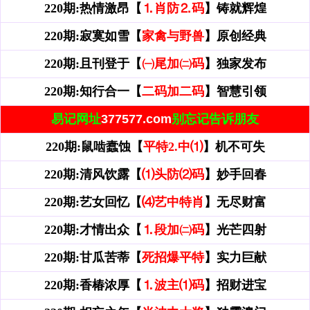
220期:热情激昂【
⒈肖防⒉码
】铸就辉煌
220期:寂寞如雪【
家禽与野兽
】原创经典
220期:且刊登于【
㈠尾加㈡码
】独家发布
220期:知行合一【
二码加二码
】智慧引领
易记网址
377577.com
别忘记告诉朋友
220期:鼠啮蠧蚀【
平特2.中⑴
】机不可失
220期:清风饮露【
⑴头防⑵码
】妙手回春
220期:艺女回忆【
⑷艺中特肖
】无尽财富
220期:才情出众【
⒈段加㈡码
】光芒四射
220期:甘瓜苦蒂【
死招爆平特
】实力巨献
220期:香椿浓厚【
⒈波主⑴码
】招财进宝