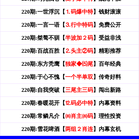
220期:一世浮沉【
⒈码爆中特
】钱财滚滚
220期:一言一语【
⒊行中特码
】免费公开
220期:桀骜不驯【
半波加２码
】受益非浅
220期:百战百胜【
⒉头主②码
】精彩推荐
220期:东方秃鹰【
独家◆⑸尾
】百年经典
220期:于心不愧【
一个半单双
】传奇好料
220期:自我突破【
三尾主三码
】闯出新路
220期:春暖花开【
⒓码必中特
】内幕资料
220期:常鳞凡介【
㈣肖主㈣码
】理性投资
220期:雪花啤酒【
两组２肖连
】内幕玄机