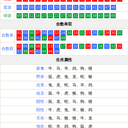
红波
01
02
07
08
12
13
18
19
23
24
29
30
34
35
40
45
46
蓝波
03
04
09
10
14
15
20
25
26
31
36
37
41
42
47
48
绿波
05
06
11
16
17
21
22
27
28
32
33
38
39
43
44
49
合数单双
01
03
05
07
09
10
12
14
16
18
21
23
25
27
29
30
32
合数单
34
36
38
41
43
45
47
49
02
04
06
08
11
13
15
17
19
20
22
24
26
28
31
33
35
合数双
37
39
40
42
44
46
48
生肖属性
家禽：
牛、马、羊、鸡、狗、猪
野兽：
鼠、虎、兔、龙、蛇、猴
吉美：
兔、龙、蛇、马、羊、鸡
凶丑：
鼠、牛、虎、猴、狗、猪
阴性：
鼠、龙、蛇、马、狗、猪
阳性：
牛、虎、兔、羊、猴、鸡
天肖：
兔、马、猴、猪、牛、龙