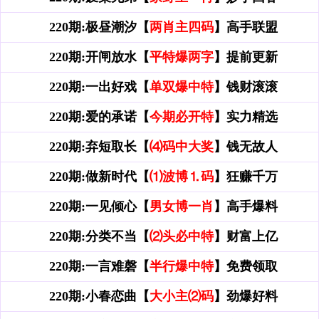
220期:极昼潮汐【
两肖主四码
】高手联盟
220期:开闸放水【
平特爆两字
】提前更新
220期:一出好戏【
单双爆中特
】钱财滚滚
220期:爱的承诺【
今期必开特
】实力精选
220期:弃短取长【
⑷码中大奖
】钱无故人
220期:做新时代【
⑴波博⒈码
】狂赚千万
220期:一见倾心【
男女博一肖
】高手爆料
220期:分类不当【
⑵头必中特
】财富上亿
220期:一言难磬【
半行爆中特
】免费领取
220期:小春恋曲【
大小主⑵码
】劲爆好料