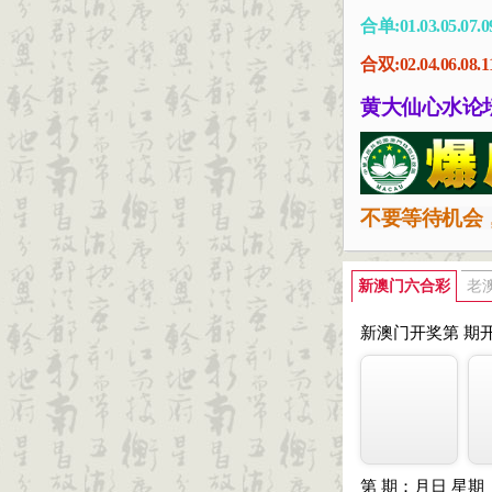
合单:01.03.05.07.09.
合双:02.04.06.08.11.
黄大仙心水论
不要等待机会