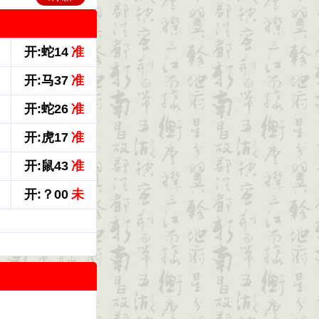
开:蛇14
准
开:马37
准
开:蛇26
准
开:虎17
准
开:鼠43
准
开:？00
未