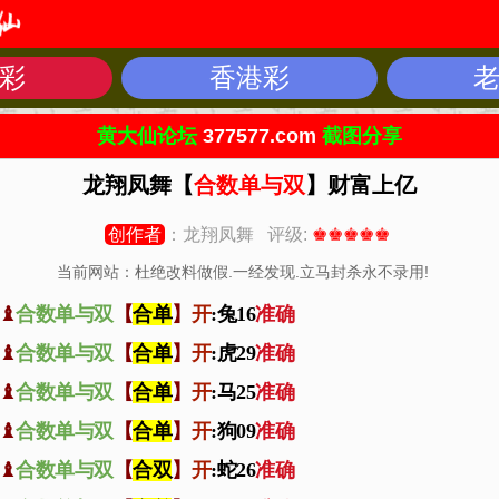
彩
香港彩
黄大仙论坛
377577.com
截图分享
龙翔凤舞【
合数单与双
】财富上亿
创作者
：龙翔凤舞 评级:
♚♚♚♚♚
当前网站：杜绝改料做假.一经发现.立马封杀永不录用!
♝
合数单与双
【
合单
】
开
:兔16
准确
♝
合数单与双
【
合单
】
开
:虎29
准确
♝
合数单与双
【
合单
】
开
:马25
准确
♝
合数单与双
【
合单
】
开
:狗09
准确
♝
合数单与双
【
合双
】
开
:蛇26
准确