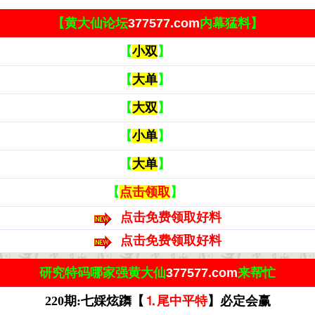
【黄大仙论坛
377577.com
内幕猛料】
【
小双
】
【
大单
】
【
大双
】
【
小单
】
【
大单
】
【
点击领取
】
点击免费领取好料
点击免费领取好料
研究特码哪家强黄大仙
377577.com
来帮忙
220期:七婇炫躌【
⒈尾中平特
】必定会赢