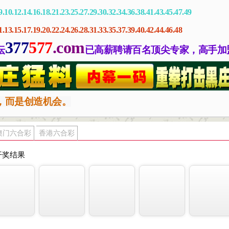
10.12.14.16.18.21.23.25.27.29.30.32.34.36.38.41.43.45.47.49
13.15.17.19.20.22.24.26.28.31.33.35.37.39.40.42.44.46.48
377
577
.com
坛
已高薪聘请百名顶尖专家，高手加
，而是创造机会。