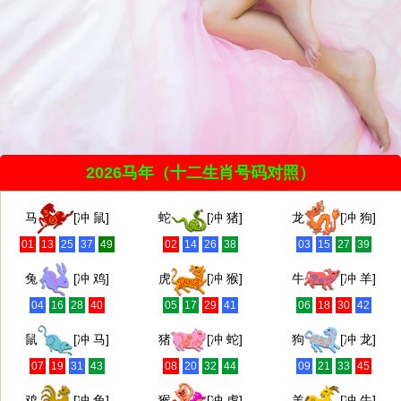
2026马年（十二生肖号码对照）
马
[冲 鼠]
蛇
[冲 猪]
龙
[冲 狗]
01
13
25
37
49
02
14
26
38
03
15
27
39
兔
[冲 鸡]
虎
[冲 猴]
牛
[冲 羊]
04
16
28
40
05
17
29
41
06
18
30
42
鼠
[冲 马]
猪
[冲 蛇]
狗
[冲 龙]
07
19
31
43
08
20
32
44
09
21
33
45