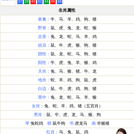
合数双
37
39
40
42
44
46
48
生肖属性
家禽：
牛、马、羊、鸡、狗、猪
野兽：
鼠、虎、兔、龙、蛇、猴
吉美：
兔、龙、蛇、马、羊、鸡
凶丑：
鼠、牛、虎、猴、狗、猪
阴性：
鼠、龙、蛇、马、狗、猪
阳性：
牛、虎、兔、羊、猴、鸡
天肖：
兔、马、猴、猪、牛、龙
地肖：
蛇、羊、鸡、狗、鼠、虎
白边：
鼠、牛、虎、鸡、狗、猪
黑中：
兔、龙、蛇、马、羊、猴
女肖：
兔、蛇、羊、鸡、猪（五宫肖）
男肖：
鼠、牛、虎、龙、马、猴、狗
琴:
兔蛇鸡
棋:
鼠牛狗
书:
虎龙马
画:
羊猴猪
红肖：
马、兔、鼠、鸡