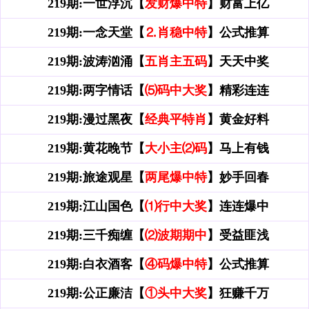
219期:一世浮沉【
发财爆中特
】财富上亿
219期:一念天堂【
⒉肖稳中特
】公式推算
219期:波涛汹涌【
五肖主五码
】天天中奖
219期:两字情话【
⑸码中大奖
】精彩连连
219期:漫过黑夜【
经典平特肖
】黄金好料
219期:黄花晚节【
大小主⑵码
】马上有钱
219期:旅途观星【
两尾爆中特
】妙手回春
219期:江山国色【
⑴行中大奖
】连连爆中
219期:三千痴缠【
⑵波期期中
】受益匪浅
219期:白衣酒客【
④码爆中特
】公式推算
219期:公正廉洁【
①头中大奖
】狂赚千万