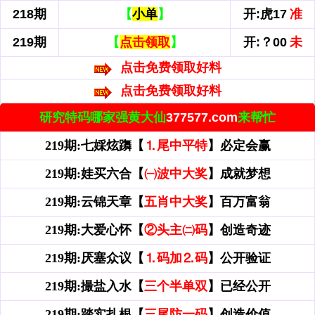
218期
【
小单
】
开:虎17
准
219期
【
点击领取
】
开:？00
未
点击免费领取好料
点击免费领取好料
研究特码哪家强黄大仙
377577.com
来帮忙
219期:七婇炫躌【
⒈尾中平特
】必定会赢
219期:娃买六合【
㈠波中大奖
】成就梦想
219期:云锦天章【
五肖中大奖
】百万富翁
219期:大爱心怀【
②头主㈡码
】创造奇迹
219期:厌塞众议【
⒈码加⒉码
】公开验证
219期:撮盐入水【
三个半单双
】已经公开
219期:踏实扎根【
三尾防一码
】创造价值