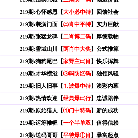
219期:心怀感恩【
大小必中特
】回馈社会
219期:装潢门面【
㈡肖中平特
】实力巨献
219期:张猛龙碑【
二肖博二码
】厚德载物
219期:雪域山川【
两肖中大奖
】公式推算
219期:狗狗尾巴【
家野主㈡肖
】快乐挥舞
219期:才华横溢【
⑶码防⑵码
】独领风骚
219期:旧人旧事【
⒈波爆中特
】澳彩内幕
219期:热情欢迎【
经典爆㈡行
】忠诚陪伴
219期:原始猎人【
⑴门中特码
】新的成功
219期:运筹帷幄【
一个半单双
】值得信赖
219期:送码哥哥【
平特爆①肖
】暴富起点