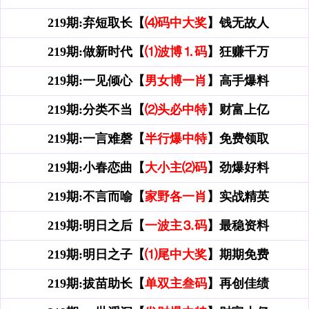
219期:弃短取长【
⑷码中大奖
】钱无故人
219期:做新时代【
⑴波博⒈码
】狂赚千万
219期:一见倾心【
男女博一肖
】高手爆料
219期:分类不当【
⑵头必中特
】财富上亿
219期:一言难磬【
半行爆中特
】免费领取
219期:小春恋曲【
大小主⑵码
】劲爆好料
219期:不言而喻【
家野各一肖
】实战精英
219期:明日之后【
一波主⒊码
】最稳资料
219期:明日之子【
⑴尾中大奖
】期期免费
219期:拔苗助长【
单双主叁码
】再创佳绩