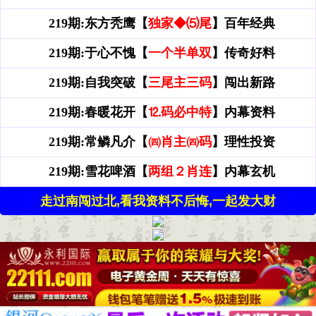
219期:东方秃鹰【
独家◆⑸尾
】百年经典
219期:于心不愧【
一个半单双
】传奇好料
219期:自我突破【
三尾主三码
】闯出新路
219期:春暖花开【
⒓码必中特
】内幕资料
219期:常鳞凡介【
㈣肖主㈣码
】理性投资
219期:雪花啤酒【
两组２肖连
】内幕玄机
走过南闯过北,看我资料不后悔,一起发大财