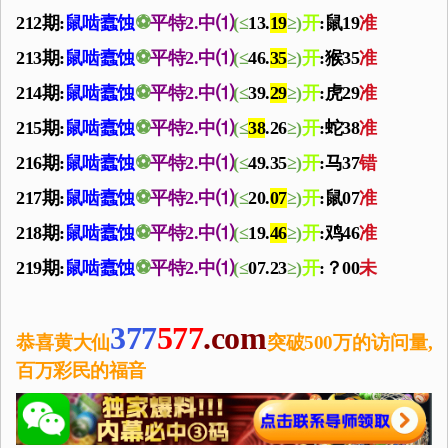
212期:
鼠啮蠧蚀
⚽
平特2.中⑴
(≤
13.
19
≥)
开
:鼠19
准
213期:
鼠啮蠧蚀
⚽
平特2.中⑴
(≤
46.
35
≥)
开
:猴35
准
214期:
鼠啮蠧蚀
⚽
平特2.中⑴
(≤
39.
29
≥)
开
:虎29
准
215期:
鼠啮蠧蚀
⚽
平特2.中⑴
(≤
38
.26
≥)
开
:蛇38
准
216期:
鼠啮蠧蚀
⚽
平特2.中⑴
(≤
49.35
≥)
开
:马37
错
217期:
鼠啮蠧蚀
⚽
平特2.中⑴
(≤
20.
07
≥)
开
:鼠07
准
218期:
鼠啮蠧蚀
⚽
平特2.中⑴
(≤
19.
46
≥)
开
:鸡46
准
219期:
鼠啮蠧蚀
⚽
平特2.中⑴
(≤
07.23
≥)
开
:？00
未
377
577
.com
恭喜黄大仙
突破500万的访问量,
百万彩民的福音