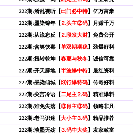
222期:淆乱视听【
㈡门必中特
】亿万富豪
222期:墨染锦年【
⒉头主②码
】月赚千万
222期:从流忘反【
⒉段发大财
】免费公开
222期:含笑饮毒【
单双期期稳
】劲爆好料
222期:扭转乾坤【
春夏与秋冬
】诚信可靠
222期:开天辟地【
半波爆中特
】最红资料
222期:墨染傾城【
⑶行爆特码
】传奇好料
222期:尖言冷语【
二尾主⒉码
】精准爆料
222期:难免失落【
③肖主③码
】领略非凡
222期:老马识途【
大小主⒊码
】精品推荐
222期:淡墨无殇【
⒊码中大奖
】发家致富