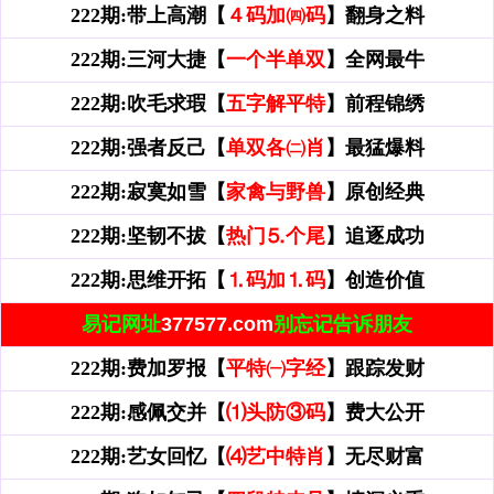
222期:带上高潮【
４码加㈣码
】翻身之料
222期:三河大捷【
一个半单双
】全网最牛
222期:吹毛求瑕【
五字解平特
】前程锦绣
222期:强者反己【
单双各㈡肖
】最猛爆料
222期:寂寞如雪【
家禽与野兽
】原创经典
222期:坚韧不拔【
热门⒌个尾
】追逐成功
222期:思维开拓【
⒈码加⒈码
】创造价值
易记网址
377577.com
别忘记告诉朋友
222期:费加罗报【
平特㈠字经
】跟踪发财
222期:感佩交并【
⑴头防③码
】费大公开
222期:艺女回忆【
⑷艺中特肖
】无尽财富