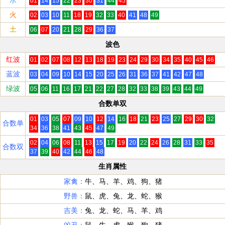
水
01
14
15
22
23
30
31
44
45
火
02
03
10
11
18
19
32
33
40
41
48
49
土
06
07
20
21
28
29
36
37
波色
红波
01
02
07
08
12
13
18
19
23
24
29
30
34
35
40
45
46
蓝波
03
04
09
10
14
15
20
25
26
31
36
37
41
42
47
48
绿波
05
06
11
16
17
21
22
27
28
32
33
38
39
43
44
49
合数单双
01
03
05
07
09
10
12
14
16
18
21
23
25
27
29
30
32
合数单
34
36
38
41
43
45
47
49
02
04
06
08
11
13
15
17
19
20
22
24
26
28
31
33
35
合数双
37
39
40
42
44
46
48
生肖属性
家禽：
牛、马、羊、鸡、狗、猪
野兽：
鼠、虎、兔、龙、蛇、猴
吉美：
兔、龙、蛇、马、羊、鸡