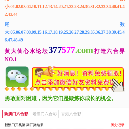
小:01.02.03.04.10.11.12.13.14.20.21.22.23.24.30.31.32.33.34.40.41.4
2.43.44
尾数
大:05.06.07.08.09.15.16.17.18.19.25.26.27.28.29.35.36.37.38.39.45.4
6.47.48.49
377
577
.com
黄大仙心水论坛
打造六合界
NO.1
勇敢面对困难，因为它们是锻炼你成长的机会。