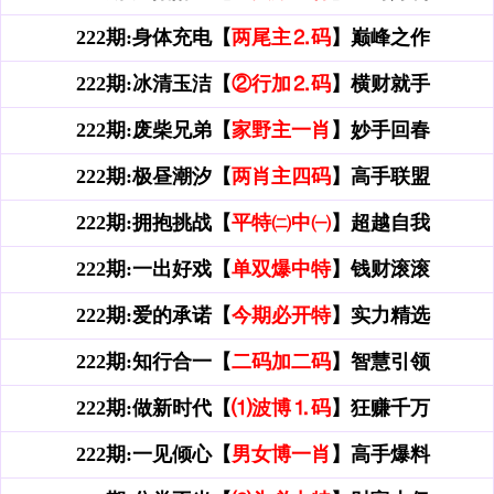
222期:身体充电【
两尾主⒉码
】巅峰之作
222期:冰清玉洁【
②行加⒉码
】横财就手
222期:废柴兄弟【
家野主一肖
】妙手回春
222期:极昼潮汐【
两肖主四码
】高手联盟
222期:拥抱挑战【
平特㈡中㈠
】超越自我
222期:一出好戏【
单双爆中特
】钱财滚滚
222期:爱的承诺【
今期必开特
】实力精选
222期:知行合一【
二码加二码
】智慧引领
222期:做新时代【
⑴波博⒈码
】狂赚千万
222期:一见倾心【
男女博一肖
】高手爆料