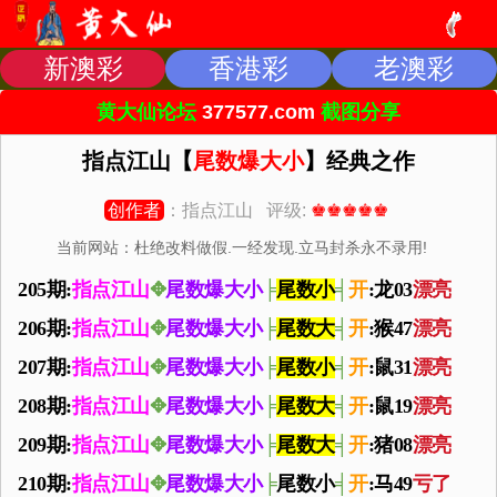
新澳彩
香港彩
老澳彩
黄大仙论坛
377577.com
截图分享
指点江山【
尾数爆大小
】经典之作
创作者
：指点江山 评级:
♚♚♚♚♚
当前网站：杜绝改料做假.一经发现.立马封杀永不录用!
205期:
指点江山
✥
尾数爆大小
╞
尾数小
╡
开
:龙03
漂亮
206期:
指点江山
✥
尾数爆大小
╞
尾数大
╡
开
:猴47
漂亮
207期:
指点江山
✥
尾数爆大小
╞
尾数小
╡
开
:鼠31
漂亮
208期:
指点江山
✥
尾数爆大小
╞
尾数大
╡
开
:鼠19
漂亮
209期:
指点江山
✥
尾数爆大小
╞
尾数大
╡
开
:猪08
漂亮
210期:
指点江山
✥
尾数爆大小
╞
尾数小
╡
开
:马49
亏了