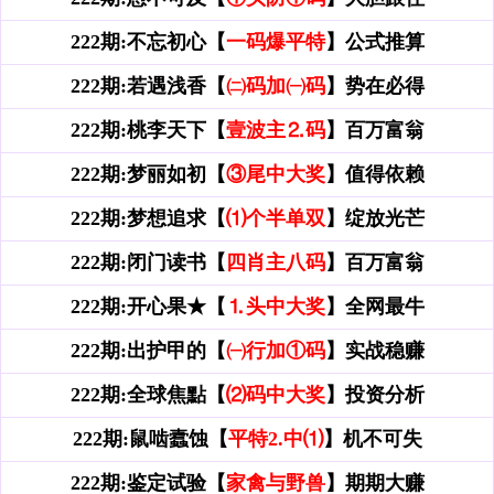
222期:不忘初心【
一码爆平特
】公式推算
222期:若遇浅香【
㈡码加㈠码
】势在必得
222期:桃李天下【
壹波主⒉码
】百万富翁
222期:梦丽如初【
③尾中大奖
】值得依赖
222期:梦想追求【
⑴个半单双
】绽放光芒
222期:闭门读书【
四肖主八码
】百万富翁
222期:开心果★【
⒈头中大奖
】全网最牛
222期:出护甲的【
㈠行加①码
】实战稳赚
222期:全球焦點【
⑵码中大奖
】投资分析
222期:鼠啮蠧蚀【
平特2.中⑴
】机不可失
222期:鉴定试验【
家禽与野兽
】期期大赚