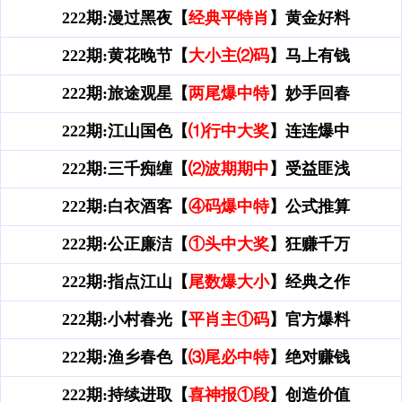
222期:漫过黑夜【
经典平特肖
】黄金好料
222期:黄花晚节【
大小主⑵码
】马上有钱
222期:旅途观星【
两尾爆中特
】妙手回春
222期:江山国色【
⑴行中大奖
】连连爆中
222期:三千痴缠【
⑵波期期中
】受益匪浅
222期:白衣酒客【
④码爆中特
】公式推算
222期:公正廉洁【
①头中大奖
】狂赚千万
222期:指点江山【
尾数爆大小
】经典之作
222期:小村春光【
平肖主①码
】官方爆料
222期:渔乡春色【
⑶尾必中特
】绝对赚钱
222期:持续进取【
喜神报①段
】创造价值