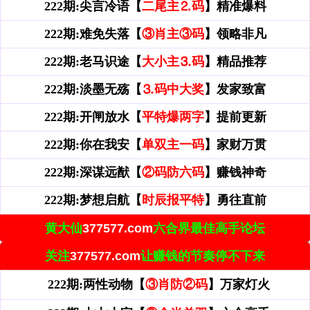
222期:尖言冷语【
二尾主⒉码
】精准爆料
222期:难免失落【
③肖主③码
】领略非凡
222期:老马识途【
大小主⒊码
】精品推荐
222期:淡墨无殇【
⒊码中大奖
】发家致富
222期:开闸放水【
平特爆两字
】提前更新
222期:你在我安【
单双主一码
】家财万贯
222期:深谋远猷【
②码防六码
】赚钱神奇
222期:梦想启航【
时辰报平特
】勇往直前
黄大仙
377577.com
六合界最佳高手论坛
关注
377577.com
让赚钱的节奏停不下来
222期:两性动物【
③肖防②码
】万家灯火