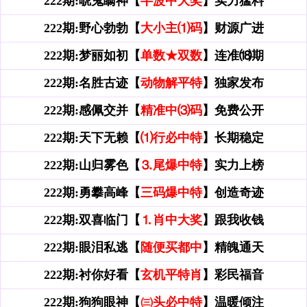
222期:唬鬼瞒神【
半波中大奖
】实力猛料
222期:野心勃勃【
大小主⑴码
】财源广进
222期:梦丽如初【
单数★双数
】连准⒅期
222期:名胜古迹【
动物解平特
】独家发布
222期:感佩交并【
精准中⑶码
】免费公开
222期:天下无赖【
⑴行必中特
】长期稳定
222期:山归雾色【
⒊尾爆中特
】实力上榜
222期:勇攀高峰【
三码爆中特
】创造奇迹
222期:双喜临门【
⒈肖中大奖
】跟我收钱
222期:眼泪私逃【
随便买都中
】精魄通天
222期:衬你好看【
玄机平特肖
】彩民福音
222期:狗狗眼神【
㈢头必中特
】温暖倾注