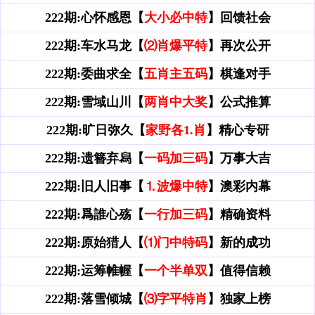
222期:心怀感恩【
大小必中特
】回馈社会
222期:车水马龙【
⑵肖爆平特
】再次公开
222期:委曲求全【
五肖主五码
】棋逢对手
222期:雪域山川【
两肖中大奖
】公式推算
222期:旷日弥久【
家野各1.肖
】精心专研
222期:遗簪弃舄【
一码加三码
】万事大吉
222期:旧人旧事【
⒈波爆中特
】澳彩内幕
222期:爲誰心殇【
一行加三码
】精确资料
222期:原始猎人【
⑴门中特码
】新的成功
222期:运筹帷幄【
一个半单双
】值得信赖
222期:落雪倾城【
⑶字平特肖
】独家上榜