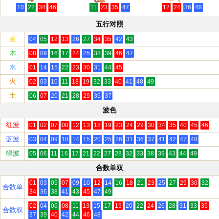
10
22
34
46
11
23
35
47
12
24
36
48
五行对照
金
04
05
12
13
26
27
34
35
42
43
木
08
09
16
17
24
25
38
39
46
47
水
01
14
15
22
23
30
31
44
45
火
02
03
10
11
18
19
32
33
40
41
48
49
土
06
07
20
21
28
29
36
37
波色
红波
01
02
07
08
12
13
18
19
23
24
29
30
34
35
40
45
46
蓝波
03
04
09
10
14
15
20
25
26
31
36
37
41
42
47
48
绿波
05
06
11
16
17
21
22
27
28
32
33
38
39
43
44
49
合数单双
01
03
05
07
09
10
12
14
16
18
21
23
25
27
29
30
32
合数单
34
36
38
41
43
45
47
49
02
04
06
08
11
13
15
17
19
20
22
24
26
28
31
33
35
合数双
37
39
40
42
44
46
48