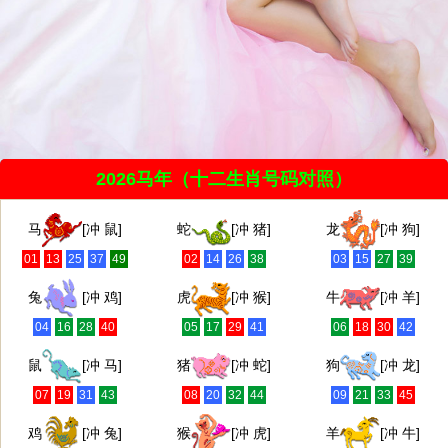
2026马年（十二生肖号码对照）
马
[冲 鼠]
蛇
[冲 猪]
龙
[冲 狗]
01
13
25
37
49
02
14
26
38
03
15
27
39
兔
[冲 鸡]
虎
[冲 猴]
牛
[冲 羊]
04
16
28
40
05
17
29
41
06
18
30
42
鼠
[冲 马]
猪
[冲 蛇]
狗
[冲 龙]
07
19
31
43
08
20
32
44
09
21
33
45
鸡
[冲 兔]
猴
[冲 虎]
羊
[冲 牛]