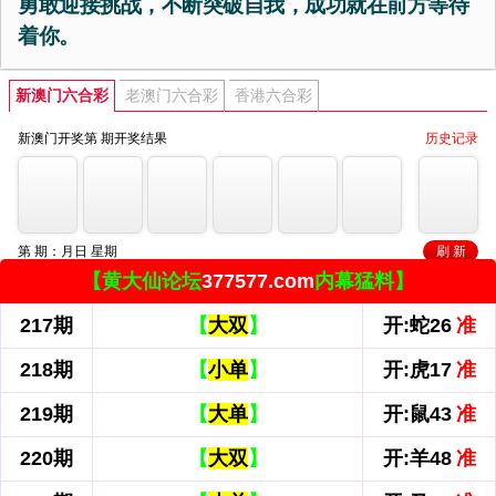
勇敢迎接挑战，不断突破自我，成功就在前方等待
着你。
【黄大仙论坛
377577.com
内幕猛料】
217期
【
大双
】
开:蛇26
准
218期
【
小单
】
开:虎17
准
219期
【
大单
】
开:鼠43
准
220期
【
大双
】
开:羊48
准