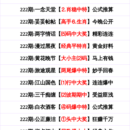
222期:一念天堂【
⒉肖稳中特
】公式推算
222期:妥妥帖帖【
高手⒍生肖
】今晚公开
222期:两字情话【
⑸码中大奖
】精彩连连
222期:漫过黑夜【
经典平特肖
】黄金好料
222期:黄花晚节【
大小主⑵码
】马上有钱
222期:旅途观星【
两尾爆中特
】妙手回春
222期:江山国色【
⑴行中大奖
】连连爆中
222期:三千痴缠【
⑵波期期中
】受益匪浅
222期:白衣酒客【
④码爆中特
】公式推算
222期:公正廉洁【
①头中大奖
】狂赚千万