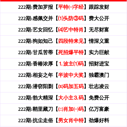
222期:费加罗报【
平特㈠字经
】跟踪发财
222期:感佩交并【
⑴头防③码
】费大公开
222期:艺女回忆【
⑷艺中特肖
】无尽财富
222期:狗如知己【
四段特来见
】情深义重
222期:甘瓜苦蒂【
死招爆平特
】实力巨献
222期:香椿浓厚【
⒈波主⑴码
】招财进宝
222期:相妄之年【
半波中大奖
】独霸澳门
222期:潜窃阳剽【
㈤码加五码
】壮志凌云
222期:勃大精深【
大小主⒊码
】免费公开
222期:鞘里藏刀【
㈡肖加㈠码
】亿万富豪
222期:抗尘走俗【
男女肖中特
】劲爆好料