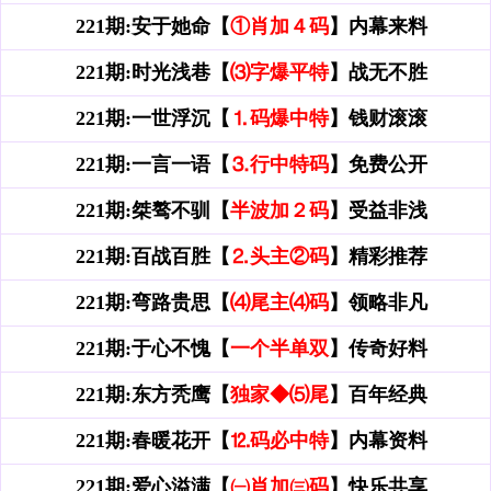
221期:安于她命【
①肖加４码
】内幕来料
221期:时光浅巷【
⑶字爆平特
】战无不胜
221期:一世浮沉【
⒈码爆中特
】钱财滚滚
221期:一言一语【
⒊行中特码
】免费公开
221期:桀骜不驯【
半波加２码
】受益非浅
221期:百战百胜【
⒉头主②码
】精彩推荐
221期:弯路贵思【
⑷尾主⑷码
】领略非凡
221期:于心不愧【
一个半单双
】传奇好料
221期:东方秃鹰【
独家◆⑸尾
】百年经典
221期:春暖花开【
⒓码必中特
】内幕资料
221期:爱心溢满【
㈠肖加㈢码
】快乐共享