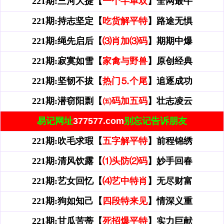
221期:三河大捷【
一个半单双
】全网最牛
221期:持志坚定【
吃货解平特
】路途无惧
221期:绳先启后【
⑶肖加⑶码
】期期中爆
221期:寂寞如雪【
家禽与野兽
】原创经典
221期:坚韧不拔【
热门⒌个尾
】追逐成功
221期:潜窃阳剽【
㈤码加五码
】壮志凌云
易记网址
377577.com
别忘记告诉朋友
221期:吹毛求瑕【
五字解平特
】前程锦绣
221期:清风饮露【
⑴头防⑵码
】妙手回春
221期:艺女回忆【
⑷艺中特肖
】无尽财富
221期:狗如知己【
四段特来见
】情深义重
221期:甘瓜苦蒂【
死招爆平特
】实力巨献