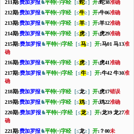
211期:
费加罗报
♞
平特㈠字经
［≤
蛇
≥］
开
:蛇38
准确
212期:
费加罗报
♞
平特㈠字经
［≤
牛
≥］
开
:牛06
准确
213期:
费加罗报
♞
平特㈠字经
［≤
羊
≥］
开
:羊12
准确
214期:
费加罗报
♞
平特㈠字经
［≤
虎
≥］
开
:虎29
准确
215期:
费加罗报
♞
平特㈠字经
［≤
马
≥］
开
:马01 马13
准
确
216期:
费加罗报
♞
平特㈠字经
［≤
虎
≥］
开
:虎41
准确
217期:
费加罗报
♞
平特㈠字经
［≤
牛
≥］
开
:牛42 牛30
准
确
218期:
费加罗报
♞
平特㈠字经
［≤
龙
≥］
开
:虎17
错误
219期:
费加罗报
♞
平特㈠字经
［≤
鸡
≥］
开
:鸡22
准确
220期:
费加罗报
♞
平特㈠字经
［≤
龙
≥］
开
:龙39 龙27
准
确
221期:
费加罗报
♞
平特㈠字经
［≤
龙
≥］
开
:？00
未