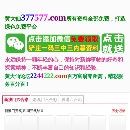
377
577
.com
黄大仙
所有资料全部免费，打造
绿色免费平台
永远保持一颗年轻的心，保持对新鲜事物的好奇和
探索精神，不断丰富自己的知识和经验。
22
44
222.
com
黄大仙论坛
百万富翁零距离，精彩服
务百分百！