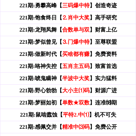
221期:勇攀高峰【
三码爆中特
】创造奇迹
221期:饱食终日【
⒉肖中大奖
】高手研究
221期:龙翔凤舞【
合数单与双
】财富上亿
221期:梦似曾见【
⒊门爆中特
】至尊联盟
221期:做新时代【
买啥都有赚
】免费资料
221期:咯神失控【
五肖主五码
】致富首选
221期:唬鬼瞒神【
半波中大奖
】实力猛料
221期:野心勃勃【
大小主⑴码
】财源广进
221期:梦丽如初【
单数★双数
】连准⒅期
221期:鼠啮蠧蚀【
平特2.中⑴
】机不可失
221期:感佩交并【
精准中⑶码
】免费公开