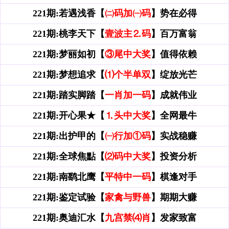
221期:若遇浅香【
㈡码加㈠码
】势在必得
221期:桃李天下【
壹波主⒉码
】百万富翁
221期:梦丽如初【
③尾中大奖
】值得依赖
221期:梦想追求【
⑴个半单双
】绽放光芒
221期:踏实脚踏【
一肖加一码
】成就伟业
221期:开心果★【
⒈头中大奖
】全网最牛
221期:出护甲的【
㈠行加①码
】实战稳赚
221期:全球焦點【
⑵码中大奖
】投资分析
221期:南鹞北鹰【
平特中一码
】棋逢对手
221期:鉴定试验【
家禽与野兽
】期期大赚
221期:奥迪汇水【
九宫禁⑷肖
】发家致富