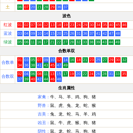
土
06
07
20
21
28
29
36
37
波色
红波
01
02
07
08
12
13
18
19
23
24
29
30
34
35
40
45
46
蓝波
03
04
09
10
14
15
20
25
26
31
36
37
41
42
47
48
绿波
05
06
11
16
17
21
22
27
28
32
33
38
39
43
44
49
合数单双
01
03
05
07
09
10
12
14
16
18
21
23
25
27
29
30
32
合数单
34
36
38
41
43
45
47
49
02
04
06
08
11
13
15
17
19
20
22
24
26
28
31
33
35
合数双
37
39
40
42
44
46
48
生肖属性
家禽：
牛、马、羊、鸡、狗、猪
野兽：
鼠、虎、兔、龙、蛇、猴
吉美：
兔、龙、蛇、马、羊、鸡
凶丑：
鼠、牛、虎、猴、狗、猪
阴性：
鼠、龙、蛇、马、狗、猪