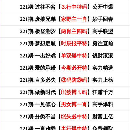
221期:过往不咎【
⒊行中特码
】公开中爆
221期:废柴兄弟【
家野主一肖
】妙手回春
221期:极昼潮汐【
两肖主四码
】高手联盟
221期:梦想启航【
时辰报平特
】勇往直前
221期:一出好戏【
单双爆中特
】钱财滚滚
221期:爱的承诺【
今期必开特
】实力精选
221期:言多必失【
③码防③码
】实力上榜
221期:做新时代【
⑴波博⒈码
】狂赚千万
221期:一见倾心【
男女博一肖
】高手爆料
221期:分类不当【
⑵头必中特
】财富上亿
221期:一言难磬【
半行爆中特
】免费领取