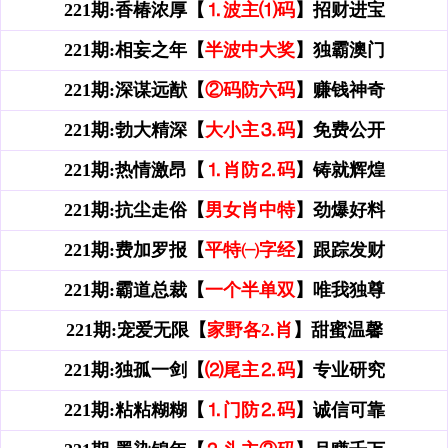
221期:香椿浓厚【
⒈波主⑴码
】招财进宝
221期:相妄之年【
半波中大奖
】独霸澳门
221期:深谋远猷【
②码防六码
】赚钱神奇
221期:勃大精深【
大小主⒊码
】免费公开
221期:热情激昂【
⒈肖防⒉码
】铸就辉煌
221期:抗尘走俗【
男女肖中特
】劲爆好料
221期:费加罗报【
平特㈠字经
】跟踪发财
221期:霸道总裁【
一个半单双
】唯我独尊
221期:宠爱无限【
家野各2.肖
】甜蜜温馨
221期:独孤一剑【
⑵尾主⒉码
】专业研究
221期:粘粘糊糊【
⒈门防⒉码
】诚信可靠