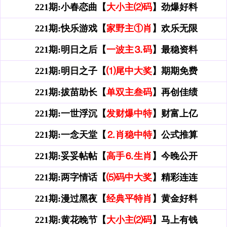
221期:小春恋曲【
大小主⑵码
】劲爆好料
221期:快乐游戏【
家野主①肖
】欢乐无限
221期:明日之后【
一波主⒊码
】最稳资料
221期:明日之子【
⑴尾中大奖
】期期免费
221期:拔苗助长【
单双主叁码
】再创佳绩
221期:一世浮沉【
发财爆中特
】财富上亿
221期:一念天堂【
⒉肖稳中特
】公式推算
221期:妥妥帖帖【
高手⒍生肖
】今晚公开
221期:两字情话【
⑸码中大奖
】精彩连连
221期:漫过黑夜【
经典平特肖
】黄金好料
221期:黄花晚节【
大小主⑵码
】马上有钱