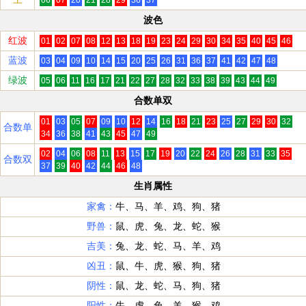
06
07
20
21
28
29
36
37
波色
红波
01
02
07
08
12
13
18
19
23
24
29
30
34
35
40
45
46
蓝波
03
04
09
10
14
15
20
25
26
31
36
37
41
42
47
48
绿波
05
06
11
16
17
21
22
27
28
32
33
38
39
43
44
49
合数单双
01
03
05
07
09
10
12
14
16
18
21
23
25
27
29
30
32
合数单
34
36
38
41
43
45
47
49
02
04
06
08
11
13
15
17
19
20
22
24
26
28
31
33
35
合数双
37
39
40
42
44
46
48
生肖属性
家禽：
牛、马、羊、鸡、狗、猪
野兽：
鼠、虎、兔、龙、蛇、猴
吉美：
兔、龙、蛇、马、羊、鸡
凶丑：
鼠、牛、虎、猴、狗、猪
阴性：
鼠、龙、蛇、马、狗、猪
阳性：
牛、虎、兔、羊、猴、鸡