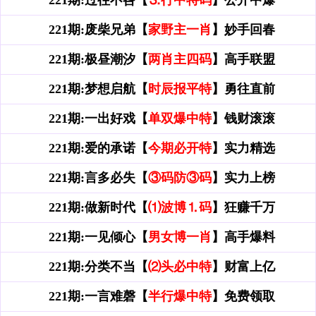
221期:过往不咎【
⒊行中特码
】公开中爆
221期:废柴兄弟【
家野主一肖
】妙手回春
221期:极昼潮汐【
两肖主四码
】高手联盟
221期:梦想启航【
时辰报平特
】勇往直前
221期:一出好戏【
单双爆中特
】钱财滚滚
221期:爱的承诺【
今期必开特
】实力精选
221期:言多必失【
③码防③码
】实力上榜
221期:做新时代【
⑴波博⒈码
】狂赚千万
221期:一见倾心【
男女博一肖
】高手爆料
221期:分类不当【
⑵头必中特
】财富上亿
221期:一言难磬【
半行爆中特
】免费领取