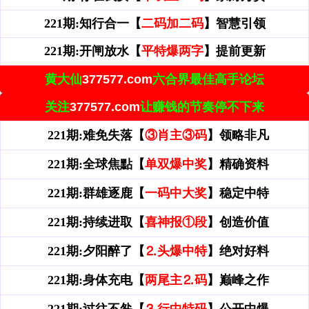
221期:知行合一【
二码加二码
】智慧引领
221期:开闸放水【
平特爆两字
】提前更新
黄大仙
377577.com
六合界最佳高手论坛
关注
377577.com
让赚钱的节奏停不下来
221期:难免失落【
③肖主③码
】领略非凡
221期:全球焦點【
单双爆中奖
】精确资料
221期:群雄逐鹿【
一码中大奖
】稳定中特
221期:持续进取【
喜神报①段
】创造价值
221期:夕阳醉了【
⒉头爆中特
】绝对好料
221期:身体充电【
两尾主⒉码
】巅峰之作