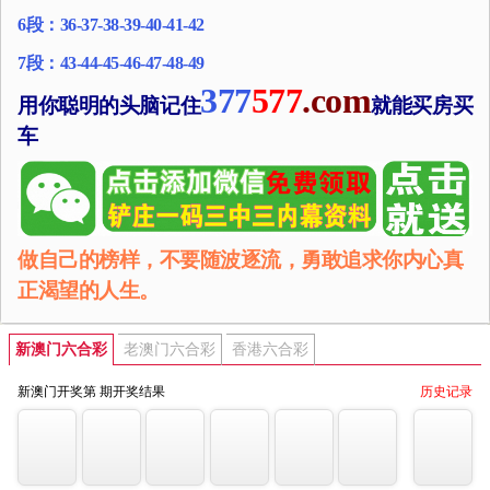
6段：36-37-38-39-40-41-42
7段：43-44-45-46-47-48-49
377
577
.com
用你聪明的头脑记住
就能买房买
车
做自己的榜样，不要随波逐流，勇敢追求你内心真
正渴望的人生。