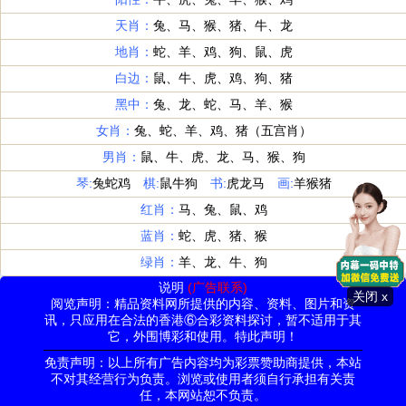
天肖：
兔、马、猴、猪、牛、龙
地肖：
蛇、羊、鸡、狗、鼠、虎
白边：
鼠、牛、虎、鸡、狗、猪
黑中：
兔、龙、蛇、马、羊、猴
女肖：
兔、蛇、羊、鸡、猪（五宫肖）
男肖：
鼠、牛、虎、龙、马、猴、狗
琴:
兔蛇鸡
棋:
鼠牛狗
书:
虎龙马
画:
羊猴猪
红肖：
马、兔、鼠、鸡
蓝肖：
蛇、虎、猪、猴
绿肖：
羊、龙、牛、狗
说明
(广告联系)
关闭 x
阅览声明：精品资料网所提供的内容、资料、图片和资
讯，只应用在合法的香港⑥合彩资料探讨，暂不适用于其
它，外围博彩和使用。特此声明！
免责声明：以上所有广告内容均为彩票赞助商提供，本站
不对其经营行为负责。浏览或使用者须自行承担有关责
任，本网站恕不负责。