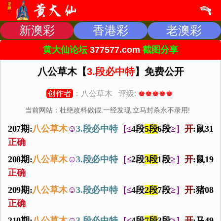
新澳彩
香港彩
老澳彩
黄大仙论坛
377577.com
截图分享
八公草木【
3.段必中特
】免费公开
创作者
：八公草木 评级:
♚♚♚♚♚
当前网站：杜绝改料做假.一经发现.立马封杀永不录用!
207期:
八公草木
☺
3.段必中特
［≤
4段
5段
6段
≥］
开
:鼠31
正确
208期:
八公草木
☺
3.段必中特
［≤
2段
3段
1段
≥］
开
:鼠19
正确
209期:
八公草木
☺
3.段必中特
［≤
4段
2段
7段
≥］
开
:猪08
正确
210期:
八公草木
☺
3.段必中特
［≤
4段
7段
3段
≥］
开
:马49