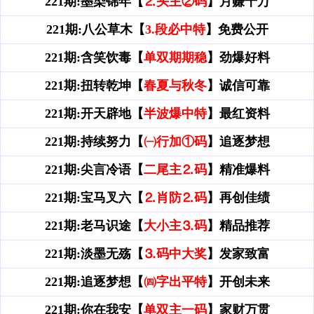
221期:墨染锦年【
⒉头主②码
】月赚千万
221期:八公草木【
3.段必中特
】免费公开
221期:含笑饮毒【
单双期期稳
】劲爆好料
221期:扭转乾坤【
春夏与秋冬
】诚信可靠
221期:开天辟地【
半波爆中特
】最红资料
221期:持续努力【
㈠行加①码
】追逐梦想
221期:尖言冷语【
二尾主⒉码
】精准爆料
221期:宝马叉六【
⒉肖防⒉码
】再创佳绩
221期:老马识途【
大小主⒊码
】精品推荐
221期:淡墨无殇【
⒊码中大奖
】发家致富
221期:追逐梦想【
㈣字出平特
】开创未来
221期:你在我安【
单双主一码
】家财万贯