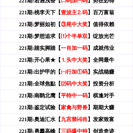
221期:若遇浅香【
㈡码加㈠码
】势在必得
221期:桃李天下【
壹波主⒉码
】百万富翁
221期:梦丽如初【
③尾中大奖
】值得依赖
221期:梦想追求【
⑴个半单双
】绽放光芒
221期:踏实脚踏【
一肖加一码
】成就伟业
221期:开心果★【
⒈头中大奖
】全网最牛
221期:出护甲的【
㈠行加①码
】实战稳赚
221期:全球焦點【
⑵码中大奖
】投资分析
221期:南鹞北鹰【
平特中一码
】棋逢对手
221期:鉴定试验【
家禽与野兽
】期期大赚
221期:奥迪汇水【
九宫禁⑷肖
】发家致富
221期:勇攀高峰【
三码爆中特
】创造奇迹