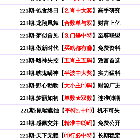
221期:饱食终日【
⒉肖中大奖
】高手研究
221期:龙翔凤舞【
合数单与双
】财富上亿
221期:梦似曾见【
⒊门爆中特
】至尊联盟
221期:做新时代【
买啥都有赚
】免费资料
221期:咯神失控【
五肖主五码
】致富首选
221期:唬鬼瞒神【
半波中大奖
】实力猛料
221期:野心勃勃【
大小主⑴码
】财源广进
221期:梦丽如初【
单数★双数
】连准⒅期
221期:鼠啮蠧蚀【
平特2.中⑴
】机不可失
221期:感佩交并【
精准中⑶码
】免费公开
221期:天下无赖【
⑴行必中特
】长期稳定