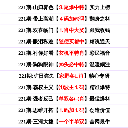
221期:山归雾色【
⒊尾爆中特
】实力上榜
221期:带上高潮【
４码加㈣码
】翻身之料
221期:双喜临门【
⒈肖中大奖
】跟我收钱
221期:眼泪私逃【
随便买都中
】精魄通天
221期:衬你好看【
玄机平特肖
】彩民福音
221期:狗狗眼神【
㈢头必中特
】温暖倾注
221期:旷日弥久【
家野各1.肖
】精心专研
221期:霸权主义【
⑴波主⒈码
】精准爆特
221期:强者反己【
单双各㈡肖
】最猛爆料
221期:思维开拓【
⒈码加⒈码
】创造价值
221期:三河大捷【
一个半单双
】全网最牛