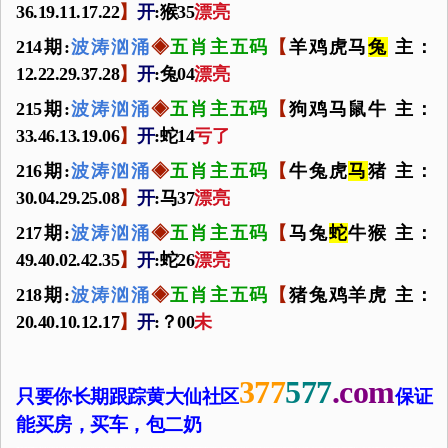
36.19.11.17.22
】
开
:猴35
漂亮
214期:
波涛汹涌
◈
五肖主五码
【
羊鸡虎马
兔
主：
12.22.29.37.28
】
开
:兔04
漂亮
215期:
波涛汹涌
◈
五肖主五码
【
狗鸡马鼠牛 主：
33.46.13.19.06
】
开
:蛇14
亏了
216期:
波涛汹涌
◈
五肖主五码
【
牛兔虎
马
猪 主：
30.04.29.25.08
】
开
:马37
漂亮
217期:
波涛汹涌
◈
五肖主五码
【
马兔
蛇
牛猴 主：
49.40.02.42.35
】
开
:蛇26
漂亮
218期:
波涛汹涌
◈
五肖主五码
【
猪兔鸡羊虎 主：
20.40.10.12.17
】
开
:？00
未
377
577
.com
只要你长期跟踪黄大仙社区
保证
能买房，买车，包二奶