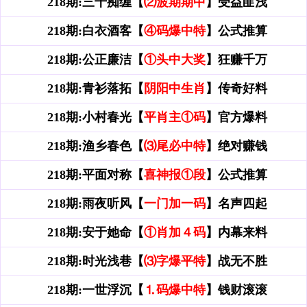
218期:三千痴缠【
⑵波期期中
】受益匪浅
218期:白衣酒客【
④码爆中特
】公式推算
218期:公正廉洁【
①头中大奖
】狂赚千万
218期:青衫落拓【
阴阳中生肖
】传奇好料
218期:小村春光【
平肖主①码
】官方爆料
218期:渔乡春色【
⑶尾必中特
】绝对赚钱
218期:平面对称【
喜神报①段
】公式推算
218期:雨夜听风【
一门加一码
】名声四起
218期:安于她命【
①肖加４码
】内幕来料
218期:时光浅巷【
⑶字爆平特
】战无不胜
218期:一世浮沉【
⒈码爆中特
】钱财滚滚