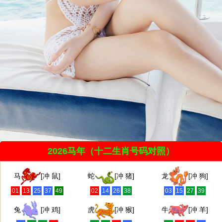
2026马年（十二生肖号码对照）
马
[冲 鼠]
蛇
[冲 猪]
龙
[冲 狗]
01
13
25
37
49
02
14
26
38
03
15
27
39
兔
[冲 鸡]
虎
[冲 猴]
牛
[冲 羊]