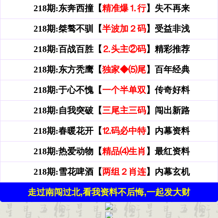
218期:东奔西撞【
精准爆⒈行
】失不再来
218期:桀骜不驯【
半波加２码
】受益非浅
218期:百战百胜【
⒉头主②码
】精彩推荐
218期:东方秃鹰【
独家◆⑸尾
】百年经典
218期:于心不愧【
一个半单双
】传奇好料
218期:自我突破【
三尾主三码
】闯出新路
218期:春暖花开【
⒓码必中特
】内幕资料
218期:热爱动物【
精品⑷生肖
】最红资料
218期:雪花啤酒【
两组２肖连
】内幕玄机
走过南闯过北,看我资料不后悔,一起发大财