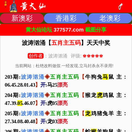
新澳彩
香港彩
老澳彩
黄大仙论坛
377577.com
截图分享
波涛汹涌【
五肖主五码
】天天中奖
创作者
：波涛汹涌 评级:
♚♚♚♚♚
当前网站：杜绝改料做假.一经发现.立马封杀永不录用!
203期:
波涛汹涌
◈
五肖主五码
【
牛狗兔
马
鼠 主：
06.45.28.01.43
】
开
:马25
漂亮
204期:
波涛汹涌
◈
五肖主五码
【
猴龙
虎
鸡鼠 主：
47.39.
05
.46.07
】
开
:虎05
漂亮
205期:
波涛汹涌
◈
五肖主五码
【
龙
鸡猪兔羊 主：
27.34.08.40.48
】
开
:龙03
漂亮
206期:
波涛汹涌
◈
五肖主五码
【
蛇
猴
羊狗鼠 主：