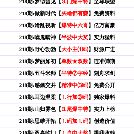
218期:梦似曾见【
⒊门爆中特
】至尊联盟
218期:做新时代【
买啥都有赚
】免费资料
218期:淆乱视听【
爆特中六肖
】亿万富豪
218期:唬鬼瞒神【
半波中大奖
】实力猛料
218期:野心勃勃【
大小主⑴码
】财源广进
218期:梦丽如初【
单数★双数
】连准⒅期
218期:五斗米师【
平特⑦字经
】刻舟求剑
218期:感佩交并【
精准中⑶码
】免费公开
218期:耳边温柔【
⒈行加③码
】独家爆料
218期:山归雾色【
⒊尾爆中特
】实力上榜
218期:思维开拓【
⒈码加⒈码
】创造价值
218期:双喜临门【
⒈肖中大奖
】跟我收钱