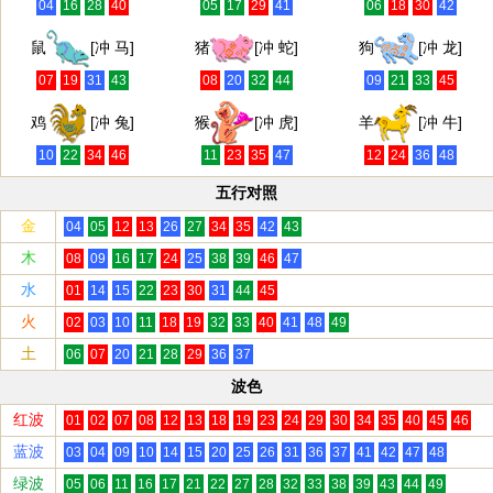
04
16
28
40
05
17
29
41
06
18
30
42
鼠
[冲 马]
猪
[冲 蛇]
狗
[冲 龙]
07
19
31
43
08
20
32
44
09
21
33
45
鸡
[冲 兔]
猴
[冲 虎]
羊
[冲 牛]
10
22
34
46
11
23
35
47
12
24
36
48
五行对照
金
04
05
12
13
26
27
34
35
42
43
木
08
09
16
17
24
25
38
39
46
47
水
01
14
15
22
23
30
31
44
45
火
02
03
10
11
18
19
32
33
40
41
48
49
土
06
07
20
21
28
29
36
37
波色
红波
01
02
07
08
12
13
18
19
23
24
29
30
34
35
40
45
46
蓝波
03
04
09
10
14
15
20
25
26
31
36
37
41
42
47
48