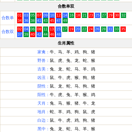
绿波
05
06
11
16
17
21
22
27
28
32
33
38
39
43
44
49
合数单双
01
03
05
07
09
10
12
14
16
18
21
23
25
27
29
30
32
合数单
34
36
38
41
43
45
47
49
02
04
06
08
11
13
15
17
19
20
22
24
26
28
31
33
35
合数双
37
39
40
42
44
46
48
生肖属性
家禽：
牛、马、羊、鸡、狗、猪
野兽：
鼠、虎、兔、龙、蛇、猴
吉美：
兔、龙、蛇、马、羊、鸡
凶丑：
鼠、牛、虎、猴、狗、猪
阴性：
鼠、龙、蛇、马、狗、猪
阳性：
牛、虎、兔、羊、猴、鸡
天肖：
兔、马、猴、猪、牛、龙
地肖：
蛇、羊、鸡、狗、鼠、虎
白边：
鼠、牛、虎、鸡、狗、猪