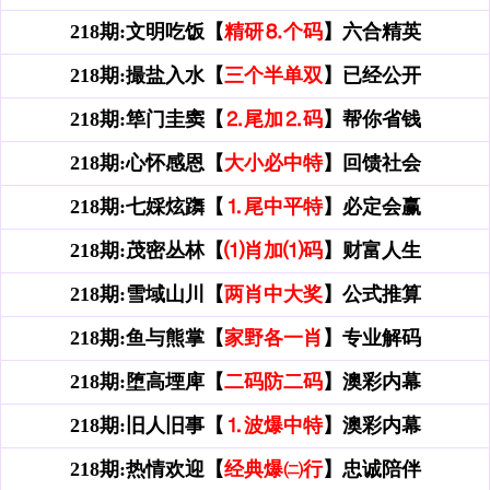
218期:文明吃饭【
精研⒏个码
】六合精英
218期:撮盐入水【
三个半单双
】已经公开
218期:筚门圭窦【
⒉尾加⒉码
】帮你省钱
218期:心怀感恩【
大小必中特
】回馈社会
218期:七婇炫躌【
⒈尾中平特
】必定会赢
218期:茂密丛林【
⑴肖加⑴码
】财富人生
218期:雪域山川【
两肖中大奖
】公式推算
218期:鱼与熊掌【
家野各一肖
】专业解码
218期:堕高堙庳【
二码防二码
】澳彩内幕
218期:旧人旧事【
⒈波爆中特
】澳彩内幕
218期:热情欢迎【
经典爆㈡行
】忠诚陪伴