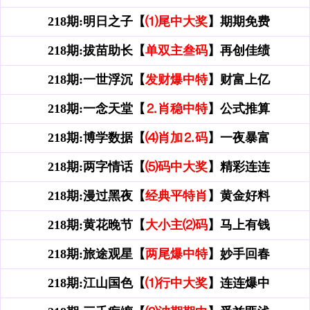
218期:明日之子【
⑴尾中大奖
】期期免费
218期:拔苗助长【
单双主叁码
】再创佳绩
218期:一世浮沉【
发财爆中特
】财富上亿
218期:一念天堂【
⒉肖稳中特
】公式推算
218期:博学数据【
⑷肖加⒉码
】一夜暴富
218期:两字情话【
⑸码中大奖
】精彩连连
218期:漫过黑夜【
经典平特肖
】黄金好料
218期:黄花晚节【
大小主⑵码
】马上有钱
218期:旅途观星【
两尾爆中特
】妙手回春
218期:江山国色【
⑴行中大奖
】连连爆中