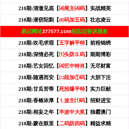
218期:清澈见底【
⑷尾主⑷码
】实战精英
218期:潜窃阳剽【
㈤码加五码
】壮志凌云
易记网址
377577.com
别忘记告诉朋友
218期:吹毛求瑕【
五字解平特
】前程锦绣
218期:深情必死【
⑴头防⒊码
】期期博彩
218期:艺女回忆【
⑷艺中特肖
】无尽财富
218期:随遇而安【
㈡段加①码
】大胆下注
218期:甘瓜苦蒂【
死招爆平特
】实力巨献
218期:香椿浓厚【
⒈波主⑴码
】招财进宝
218期:相妄之年【
半波中大奖
】独霸澳门
218期:蒙在鼓里【
二码防四码
】精益求精