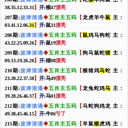
38.35.12.33.31
】
开
:猴47
漂亮
207期:
波涛汹涌
◈
五肖主五码
【
龙虎羊牛
鼠
主：
03.41.12.06.
31
】
开
:鼠31
漂亮
208期:
波涛汹涌
◈
五肖主五码
【
鼠
鸡马狗蛇 主：
43.22.25.09.26
】
开
:鼠19
漂亮
209期:
波涛汹涌
◈
五肖主五码
【
狗马鼠蛇
猪
主：
09.13.19.26.20
】
开
:猪08
漂亮
210期:
波涛汹涌
◈
五肖主五码
【
猴猪鸡
马
蛇 主：
23.20.22.37.38
】
开
:马49
漂亮
211期:
波涛汹涌
◈
五肖主五码
【
龙兔蛇鸡
马
主：
39.28.26.46.37
】
开
:马01
漂亮
212期:
波涛汹涌
◈
五肖主五码
【
马蛇狗鸡龙 主：
49.38.45.46.15
】
开
:牛06
亏了
213期:
波涛汹涌
◈
五肖主五码
【
羊鼠
猴
虎鸡 主：