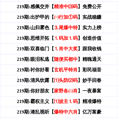
219期:感佩交并【
精准中⑶码
】免费公开
219期:出护甲的【
㈠行加①码
】实战稳赚
219期:山归雾色【
⒊尾爆中特
】实力上榜
219期:思维开拓【
⒈码加⒈码
】创造价值
219期:双喜临门【
⒈肖中大奖
】跟我收钱
219期:眼泪私逃【
随便买都中
】精魄通天
219期:衬你好看【
玄机平特肖
】彩民福音
219期:清风饮露【
⑴头防⑵码
】妙手回春
219期:你好朋友【
家野各㈡肖
】一夜暴富
219期:霸权主义【
⑴波主⒈码
】精准爆特
219期:淆乱视听【
爆特中六肖
】亿万富豪