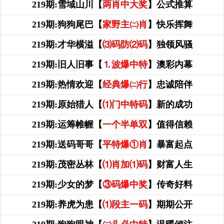
219期:雪域山川【
两肖中大奖
】公式推算
219期:狗狗尾巴【
家野主㈡肖
】快乐挥舞
219期:才华横溢【
⑶码防⑵码
】独领风骚
219期:旧人旧事【
⒈波爆中特
】澳彩内幕
219期:热情欢迎【
经典爆㈡行
】忠诚陪伴
219期:原始猎人【
⑴门中特码
】新的成功
219期:运筹帷幄【
一个半单双
】值得信赖
219期:送码哥哥【
平特爆①肖
】暴富起点
219期:茂密丛林【
⑴肖加⑴码
】财富人生
219期:少女的梦【
③码爆中奖
】传奇好料
219期:养虎为患【
⑴段主一码
】期期公开