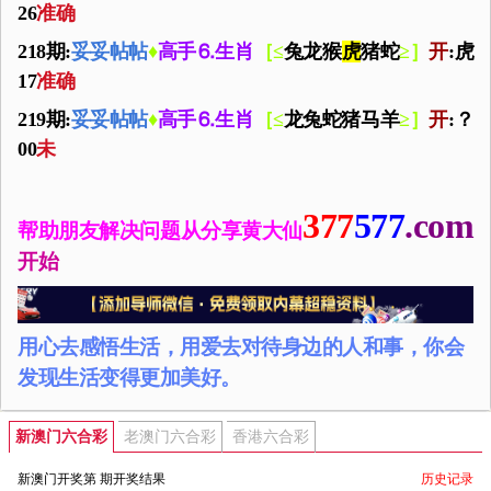
26
准确
218期:
妥妥帖帖
♦
高手⒍生肖
［≤
兔龙猴
虎
猪蛇
≥］
开
:虎
17
准确
219期:
妥妥帖帖
♦
高手⒍生肖
［≤
龙兔蛇猪马羊
≥］
开
:？
00
未
377
577
.com
帮助朋友解决问题从分享黄大仙
开始
用心去感悟生活，用爱去对待身边的人和事，你会
发现生活变得更加美好。