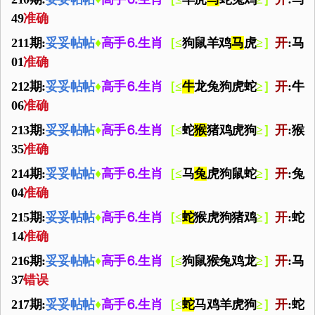
49
准确
211期:
妥妥帖帖
♦
高手⒍生肖
［≤
狗鼠羊鸡
马
虎
≥］
开
:马
01
准确
212期:
妥妥帖帖
♦
高手⒍生肖
［≤
牛
龙兔狗虎蛇
≥］
开
:牛
06
准确
213期:
妥妥帖帖
♦
高手⒍生肖
［≤
蛇
猴
猪鸡虎狗
≥］
开
:猴
35
准确
214期:
妥妥帖帖
♦
高手⒍生肖
［≤
马
兔
虎狗鼠蛇
≥］
开
:兔
04
准确
215期:
妥妥帖帖
♦
高手⒍生肖
［≤
蛇
猴虎狗猪鸡
≥］
开
:蛇
14
准确
216期:
妥妥帖帖
♦
高手⒍生肖
［≤
狗鼠猴兔鸡龙
≥］
开
:马
37
错误
217期:
妥妥帖帖
♦
高手⒍生肖
［≤
蛇
马鸡羊虎狗
≥］
开
:蛇