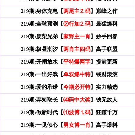
219期:身体充电【
两尾主⒉码
】巅峰之作
219期:全球预测【
②行加⒉码
】最猛爆料
219期:废柴兄弟【
家野主一肖
】妙手回春
219期:极昼潮汐【
两肖主四码
】高手联盟
219期:开闸放水【
平特爆两字
】提前更新
219期:一出好戏【
单双爆中特
】钱财滚滚
219期:爱的承诺【
今期必开特
】实力精选
219期:弃短取长【
⑷码中大奖
】钱无故人
219期:做新时代【
⑴波博⒈码
】狂赚千万
219期:一见倾心【
男女博一肖
】高手爆料