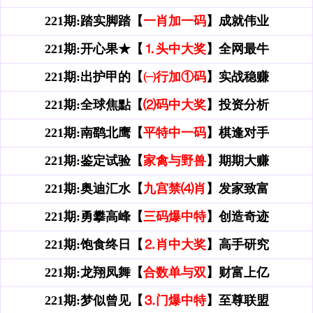
221期:踏实脚踏【
一肖加一码
】成就伟业
221期:开心果★【
⒈头中大奖
】全网最牛
221期:出护甲的【
㈠行加①码
】实战稳赚
221期:全球焦點【
⑵码中大奖
】投资分析
221期:南鹞北鹰【
平特中一码
】棋逢对手
221期:鉴定试验【
家禽与野兽
】期期大赚
221期:奥迪汇水【
九宫禁⑷肖
】发家致富
221期:勇攀高峰【
三码爆中特
】创造奇迹
221期:饱食终日【
⒉肖中大奖
】高手研究
221期:龙翔凤舞【
合数单与双
】财富上亿
221期:梦似曾见【
⒊门爆中特
】至尊联盟