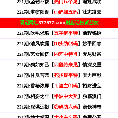
221期:坚韧不拔【
热门⒌个尾
】追逐成功
221期:潜窃阳剽【
㈤码加五码
】壮志凌云
易记网址
377577.com
别忘记告诉朋友
221期:吹毛求瑕【
五字解平特
】前程锦绣
221期:清风饮露【
⑴头防⑵码
】妙手回春
221期:艺女回忆【
⑷艺中特肖
】无尽财富
221期:狗如知己【
四段特来见
】情深义重
221期:甘瓜苦蒂【
死招爆平特
】实力巨献
221期:香椿浓厚【
⒈波主⑴码
】招财进宝
221期:相妄之年【
半波中大奖
】独霸澳门
221期:深谋远猷【
②码防六码
】赚钱神奇
221期:勃大精深【
大小主⒊码
】免费公开