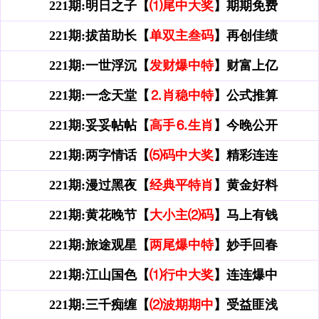
221期:明日之子【
⑴尾中大奖
】期期免费
221期:拔苗助长【
单双主叁码
】再创佳绩
221期:一世浮沉【
发财爆中特
】财富上亿
221期:一念天堂【
⒉肖稳中特
】公式推算
221期:妥妥帖帖【
高手⒍生肖
】今晚公开
221期:两字情话【
⑸码中大奖
】精彩连连
221期:漫过黑夜【
经典平特肖
】黄金好料
221期:黄花晚节【
大小主⑵码
】马上有钱
221期:旅途观星【
两尾爆中特
】妙手回春
221期:江山国色【
⑴行中大奖
】连连爆中
221期:三千痴缠【
⑵波期期中
】受益匪浅