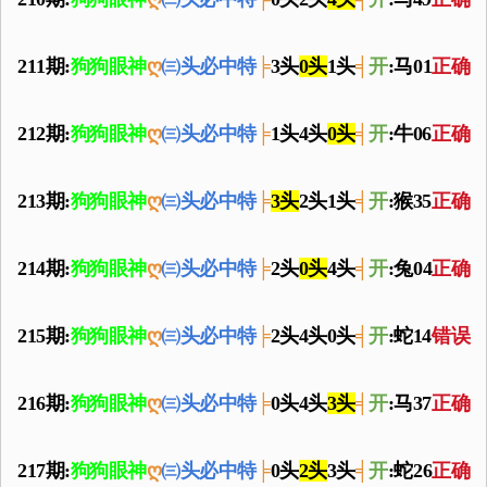
211期:
狗狗眼神
ღ
㈢头必中特
╞
3头
0头
1头
╡
开
:马01
正确
212期:
狗狗眼神
ღ
㈢头必中特
╞
1头4头
0头
╡
开
:牛06
正确
213期:
狗狗眼神
ღ
㈢头必中特
╞
3头
2头1头
╡
开
:猴35
正确
214期:
狗狗眼神
ღ
㈢头必中特
╞
2头
0头
4头
╡
开
:兔04
正确
215期:
狗狗眼神
ღ
㈢头必中特
╞
2头4头0头
╡
开
:蛇14
错误
216期:
狗狗眼神
ღ
㈢头必中特
╞
0头4头
3头
╡
开
:马37
正确
217期:
狗狗眼神
ღ
㈢头必中特
╞
0头
2头
3头
╡
开
:蛇26
正确