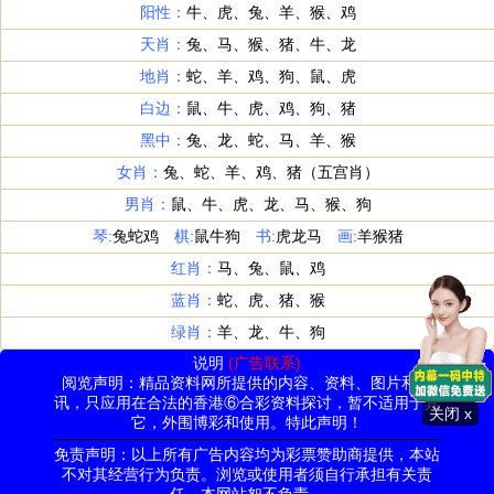
阳性：
牛、虎、兔、羊、猴、鸡
天肖：
兔、马、猴、猪、牛、龙
地肖：
蛇、羊、鸡、狗、鼠、虎
白边：
鼠、牛、虎、鸡、狗、猪
黑中：
兔、龙、蛇、马、羊、猴
女肖：
兔、蛇、羊、鸡、猪（五宫肖）
男肖：
鼠、牛、虎、龙、马、猴、狗
琴:
兔蛇鸡
棋:
鼠牛狗
书:
虎龙马
画:
羊猴猪
红肖：
马、兔、鼠、鸡
蓝肖：
蛇、虎、猪、猴
绿肖：
羊、龙、牛、狗
说明
(广告联系)
阅览声明：精品资料网所提供的内容、资料、图片和资
讯，只应用在合法的香港⑥合彩资料探讨，暂不适用于其
关闭 x
它，外围博彩和使用。特此声明！
免责声明：以上所有广告内容均为彩票赞助商提供，本站
不对其经营行为负责。浏览或使用者须自行承担有关责