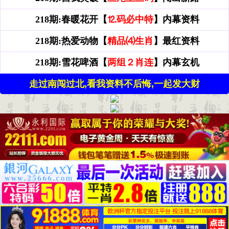
218期:春暖花开【
⒓码必中特
】内幕资料
218期:热爱动物【
精品⑷生肖
】最红资料
218期:雪花啤酒【
两组２肖连
】内幕玄机
走过南闯过北,看我资料不后悔,一起发大财