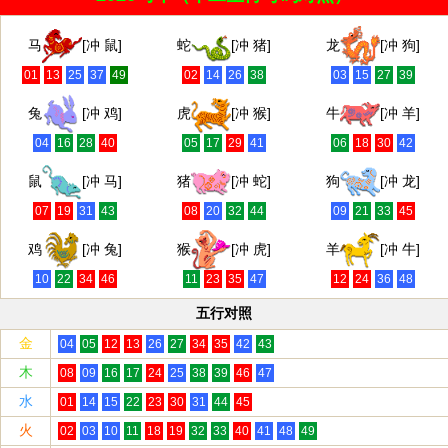
马
[冲 鼠]
蛇
[冲 猪]
龙
[冲 狗]
01
13
25
37
49
02
14
26
38
03
15
27
39
兔
[冲 鸡]
虎
[冲 猴]
牛
[冲 羊]
04
16
28
40
05
17
29
41
06
18
30
42
鼠
[冲 马]
猪
[冲 蛇]
狗
[冲 龙]
07
19
31
43
08
20
32
44
09
21
33
45
鸡
[冲 兔]
猴
[冲 虎]
羊
[冲 牛]
10
22
34
46
11
23
35
47
12
24
36
48
五行对照
金
04
05
12
13
26
27
34
35
42
43
木
08
09
16
17
24
25
38
39
46
47
水
01
14
15
22
23
30
31
44
45
火
02
03
10
11
18
19
32
33
40
41
48
49