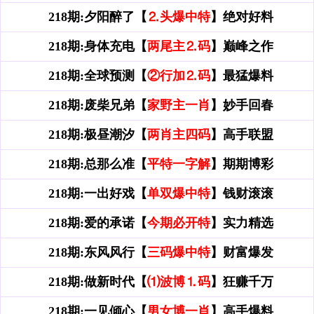
218期:夕阳醉了【
⒉头爆中特
】绝对好料
218期:身体充电【
两尾主⒉码
】巅峰之作
218期:全球预测【
②行加⒉码
】最猛爆料
218期:废柴兄弟【
家野主一肖
】妙手回春
218期:极昼潮汐【
两肖主四码
】高手联盟
218期:总那么准【
平特一字解
】期期博彩
218期:一出好戏【
单双爆中特
】钱财滚滚
218期:爱的承诺【
今期必开特
】实力精选
218期:东风风行【
三码爆中特
】财富爆发
218期:做新时代【
⑴波博⒈码
】狂赚千万
218期:一见倾心【
男女博一肖
】高手爆料