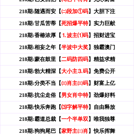
218期:随遇而安【
㈡段加①码
】大胆下注
218期:甘瓜苦蒂【
死招爆平特
】实力巨献
218期:香椿浓厚【
⒈波主⑴码
】招财进宝
218期:相妄之年【
半波中大奖
】独霸澳门
218期:蒙在鼓里【
二码防四码
】精益求精
218期:勃大精深【
大小主⒊码
】免费公开
218期:分类不当【
㈢肖主㈢码
】财富上亿
218期:抗尘走俗【
男女肖中特
】劲爆好料
218期:快乐奔跑【
⑶字解平特
】自由释放
218期:霸道总裁【
一个半单双
】唯我独尊
218期:狗狗尾巴【
家野主㈡肖
】快乐挥舞