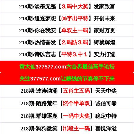
218期:淡墨无殇【
⒊码中大奖
】发家致富
218期:追逐梦想【
㈣字出平特
】开创未来
218期:你在我安【
单双主一码
】家财万贯
218期:热情奋发【
⒉码防⒊码
】铸就辉煌
218期:诗以言志【
平特⒊中⒈
】实力打造
黄大仙
377577.com
六合界最佳高手论坛
关注
377577.com
让赚钱的节奏停不下来
218期:波涛汹涌【
五肖主五码
】天天中奖
218期:陌路荒年【
⑵个半单双
】诚信可靠
218期:群雄逐鹿【
一码中大奖
】稳定中特
218期:狗狗微笑【
⑴段主一码
】喜悦洋溢