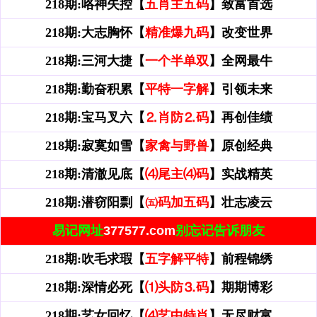
218期:咯神失控【
五肖主五码
】致富首选
218期:大志胸怀【
精准爆九码
】改变世界
218期:三河大捷【
一个半单双
】全网最牛
218期:勤奋积累【
平特一字解
】引领未来
218期:宝马叉六【
⒉肖防⒉码
】再创佳绩
218期:寂寞如雪【
家禽与野兽
】原创经典
218期:清澈见底【
⑷尾主⑷码
】实战精英
218期:潜窃阳剽【
㈤码加五码
】壮志凌云
易记网址
377577.com
别忘记告诉朋友
218期:吹毛求瑕【
五字解平特
】前程锦绣
218期:深情必死【
⑴头防⒊码
】期期博彩
218期:艺女回忆【
⑷艺中特肖
】无尽财富