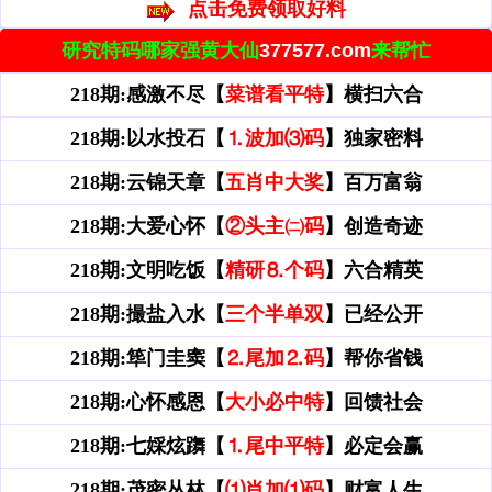
点击免费领取好料
研究特码哪家强黄大仙
377577.com
来帮忙
218期:感激不尽【
菜谱看平特
】横扫六合
218期:以水投石【
⒈波加⑶码
】独家密料
218期:云锦天章【
五肖中大奖
】百万富翁
218期:大爱心怀【
②头主㈡码
】创造奇迹
218期:文明吃饭【
精研⒏个码
】六合精英
218期:撮盐入水【
三个半单双
】已经公开
218期:筚门圭窦【
⒉尾加⒉码
】帮你省钱
218期:心怀感恩【
大小必中特
】回馈社会
218期:七婇炫躌【
⒈尾中平特
】必定会赢
218期:茂密丛林【
⑴肖加⑴码
】财富人生