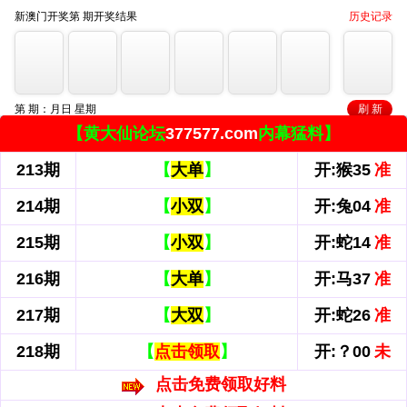
【黄大仙论坛
377577.com
内幕猛料】
213期
【
大单
】
开:猴35
准
214期
【
小双
】
开:兔04
准
215期
【
小双
】
开:蛇14
准
216期
【
大单
】
开:马37
准
217期
【
大双
】
开:蛇26
准
218期
【
点击领取
】
开:？00
未
点击免费领取好料