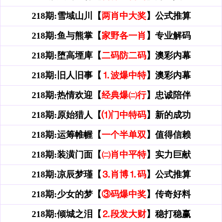
218期:雪域山川【
两肖中大奖
】公式推算
218期:鱼与熊掌【
家野各一肖
】专业解码
218期:堕高堙庳【
二码防二码
】澳彩内幕
218期:旧人旧事【
⒈波爆中特
】澳彩内幕
218期:热情欢迎【
经典爆㈡行
】忠诚陪伴
218期:原始猎人【
⑴门中特码
】新的成功
218期:运筹帷幄【
一个半单双
】值得信赖
218期:装潢门面【
㈡肖中平特
】实力巨献
218期:凉辰梦瑾【
⒊肖博⒈码
】公式推算
218期:少女的梦【
③码爆中奖
】传奇好料
218期:倾城之泪【
⒉段发大财
】稳打稳赢