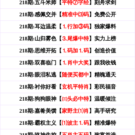
218期:五斗米师【
平特⑦字经
】刻舟求剑
218期:感佩交并【
精准中⑶码
】免费公开
218期:耳边温柔【
⒈行加③码
】独家爆料
218期:山归雾色【
⒊尾爆中特
】实力上榜
218期:思维开拓【
⒈码加⒈码
】创造价值
218期:双喜临门【
⒈肖中大奖
】跟我收钱
218期:眼泪私逃【
随便买都中
】精魄通天
218期:衬你好看【
玄机平特肖
】彩民福音
218期:狗狗眼神【
㈢头必中特
】温暖倾注
218期:嘉肴美馔【
家野主⑴肖
】高手研究
218期:霸权主义【
⑴波主⒈码
】精准爆特