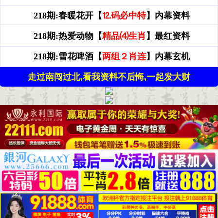
218期:春暖花开【
⒓码必中特
】内幕资料
218期:热爱动物【
精品⑷生肖
】最红资料
218期:雪花啤酒【
两组２肖连
】内幕玄机
走过南闯过北,看我资料不后悔,一起发大财