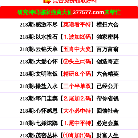
点击免费领取好料
研究特码哪家强黄大仙
377577.com
来帮忙
218期:感激不尽【
菜谱看平特
】横扫六合
218期:以水投石【
⒈波加⑶码
】独家密料
218期:云锦天章【
五肖中大奖
】百万富翁
218期:大爱心怀【
②头主㈡码
】创造奇迹
218期:文明吃饭【
精研⒏个码
】六合精英
218期:撮盐入水【
三个半单双
】已经公开
218期:筚门圭窦【
⒉尾加⒉码
】帮你省钱
218期:心怀感恩【
大小必中特
】回馈社会
218期:七婇炫躌【
⒈尾中平特
】必定会赢
218期:茂密丛林【
⑴肖加⑴码
】财富人生