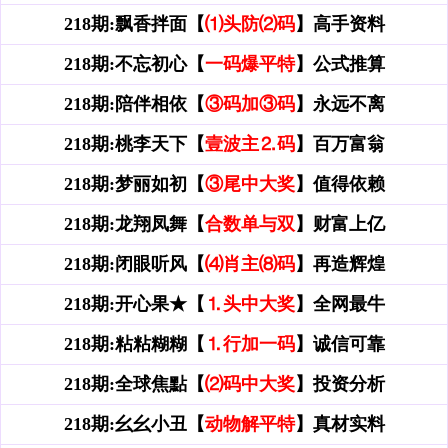
218期:飘香拌面【
⑴头防⑵码
】高手资料
218期:不忘初心【
一码爆平特
】公式推算
218期:陪伴相依【
③码加③码
】永远不离
218期:桃李天下【
壹波主⒉码
】百万富翁
218期:梦丽如初【
③尾中大奖
】值得依赖
218期:龙翔凤舞【
合数单与双
】财富上亿
218期:闭眼听风【
⑷肖主⑻码
】再造辉煌
218期:开心果★【
⒈头中大奖
】全网最牛
218期:粘粘糊糊【
⒈行加一码
】诚信可靠
218期:全球焦點【
⑵码中大奖
】投资分析
218期:幺幺小丑【
动物解平特
】真材实料