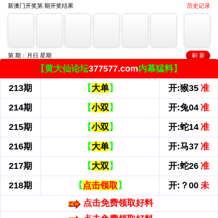
【黄大仙论坛
377577.com
内幕猛料】
213期
【
大单
】
开:猴35
准
214期
【
小双
】
开:兔04
准
215期
【
小双
】
开:蛇14
准
216期
【
大单
】
开:马37
准
217期
【
大双
】
开:蛇26
准
218期
【
点击领取
】
开:？00
未
点击免费领取好料