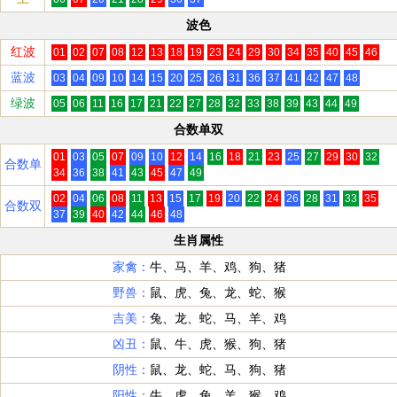
波色
红波
01
02
07
08
12
13
18
19
23
24
29
30
34
35
40
45
46
蓝波
03
04
09
10
14
15
20
25
26
31
36
37
41
42
47
48
绿波
05
06
11
16
17
21
22
27
28
32
33
38
39
43
44
49
合数单双
01
03
05
07
09
10
12
14
16
18
21
23
25
27
29
30
32
合数单
34
36
38
41
43
45
47
49
02
04
06
08
11
13
15
17
19
20
22
24
26
28
31
33
35
合数双
37
39
40
42
44
46
48
生肖属性
家禽：
牛、马、羊、鸡、狗、猪
野兽：
鼠、虎、兔、龙、蛇、猴
吉美：
兔、龙、蛇、马、羊、鸡
凶丑：
鼠、牛、虎、猴、狗、猪
阴性：
鼠、龙、蛇、马、狗、猪
阳性：
牛、虎、兔、羊、猴、鸡