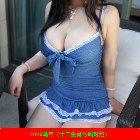
2026马年（十二生肖号码对照）