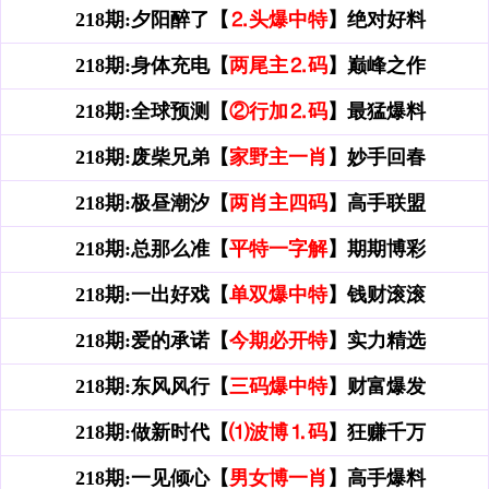
218期:夕阳醉了【
⒉头爆中特
】绝对好料
218期:身体充电【
两尾主⒉码
】巅峰之作
218期:全球预测【
②行加⒉码
】最猛爆料
218期:废柴兄弟【
家野主一肖
】妙手回春
218期:极昼潮汐【
两肖主四码
】高手联盟
218期:总那么准【
平特一字解
】期期博彩
218期:一出好戏【
单双爆中特
】钱财滚滚
218期:爱的承诺【
今期必开特
】实力精选
218期:东风风行【
三码爆中特
】财富爆发
218期:做新时代【
⑴波博⒈码
】狂赚千万
218期:一见倾心【
男女博一肖
】高手爆料