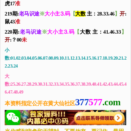
虎17
准
219期:
老马识途
※
大小主⒊码
【
大数
主：28.33.46
】
开
:
鼠43
准
220期:
老马识途
※
大小主⒊码
【
大数 主：41.46.33
】
开
:？00
未
小
数:01.02.03.04.05.06.07.08.09.10.11.12.13.14.15.16.17.18.19.20.21.2
2.23.24
大
数:25.26.27.28.29.30.31.32.33.34.35.36.37.38.39.40.41.42.43.44.45.4
6.47.48.49
377
577
.com
本资料指定公开在黄大仙社区