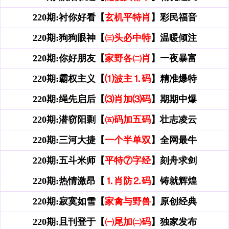
220期:衬你好看【
玄机平特肖
】彩民福音
220期:狗狗眼神【
㈢头必中特
】温暖倾注
220期:你好朋友【
家野各㈡肖
】一夜暴富
220期:霸权主义【
⑴波主⒈码
】精准爆特
220期:绳先启后【
⑶肖加⑶码
】期期中爆
220期:潜窃阳剽【
㈤码加五码
】壮志凌云
220期:三河大捷【
一个半单双
】全网最牛
220期:五斗米师【
平特⑦字经
】刻舟求剑
220期:热情激昂【
⒈肖防⒉码
】铸就辉煌
220期:寂寞如雪【
家禽与野兽
】原创经典
220期:且刊登于【
㈠尾加㈡码
】独家发布