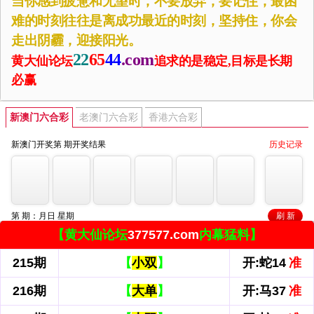
当你感到疲惫和无望时，不要放弃，要记住，最困
难的时刻往往是离成功最近的时刻，坚持住，你会
走出阴霾，迎接阳光。
22
65
44
.com
黄大仙论坛
追求的是稳定,目标是长期
必赢
【黄大仙论坛
377577.com
内幕猛料】
215期
【
小双
】
开:蛇14
准
216期
【
大单
】
开:马37
准