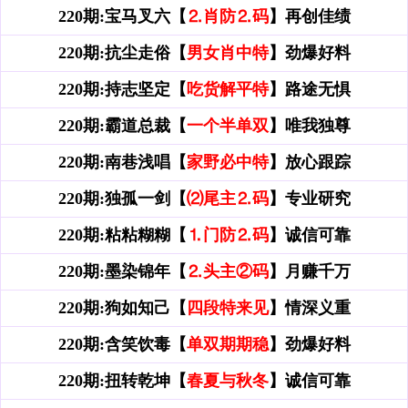
220期:宝马叉六【
⒉肖防⒉码
】再创佳绩
220期:抗尘走俗【
男女肖中特
】劲爆好料
220期:持志坚定【
吃货解平特
】路途无惧
220期:霸道总裁【
一个半单双
】唯我独尊
220期:南巷浅唱【
家野必中特
】放心跟踪
220期:独孤一剑【
⑵尾主⒉码
】专业研究
220期:粘粘糊糊【
⒈门防⒉码
】诚信可靠
220期:墨染锦年【
⒉头主②码
】月赚千万
220期:狗如知己【
四段特来见
】情深义重
220期:含笑饮毒【
单双期期稳
】劲爆好料
220期:扭转乾坤【
春夏与秋冬
】诚信可靠