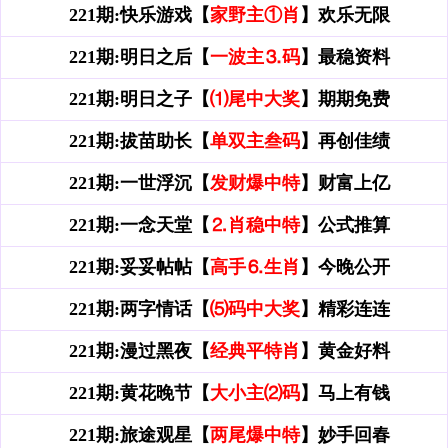
221期:快乐游戏【
家野主①肖
】欢乐无限
221期:明日之后【
一波主⒊码
】最稳资料
221期:明日之子【
⑴尾中大奖
】期期免费
221期:拔苗助长【
单双主叁码
】再创佳绩
221期:一世浮沉【
发财爆中特
】财富上亿
221期:一念天堂【
⒉肖稳中特
】公式推算
221期:妥妥帖帖【
高手⒍生肖
】今晚公开
221期:两字情话【
⑸码中大奖
】精彩连连
221期:漫过黑夜【
经典平特肖
】黄金好料
221期:黄花晚节【
大小主⑵码
】马上有钱
221期:旅途观星【
两尾爆中特
】妙手回春