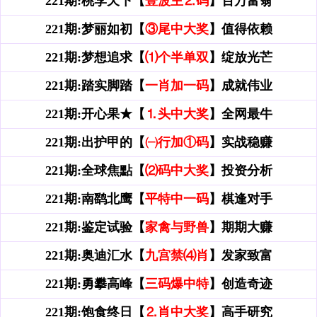
221期:桃李天下【
壹波主⒉码
】百万富翁
221期:梦丽如初【
③尾中大奖
】值得依赖
221期:梦想追求【
⑴个半单双
】绽放光芒
221期:踏实脚踏【
一肖加一码
】成就伟业
221期:开心果★【
⒈头中大奖
】全网最牛
221期:出护甲的【
㈠行加①码
】实战稳赚
221期:全球焦點【
⑵码中大奖
】投资分析
221期:南鹞北鹰【
平特中一码
】棋逢对手
221期:鉴定试验【
家禽与野兽
】期期大赚
221期:奥迪汇水【
九宫禁⑷肖
】发家致富
221期:勇攀高峰【
三码爆中特
】创造奇迹
221期:饱食终日【
⒉肖中大奖
】高手研究