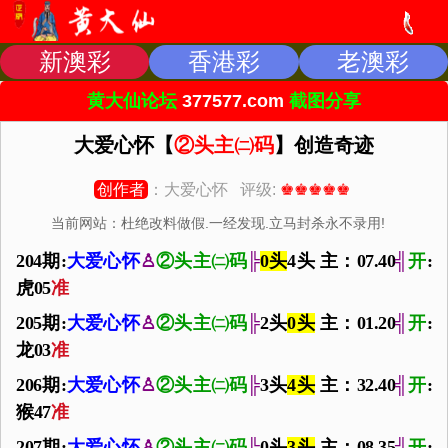
新澳彩
香港彩
老澳彩
黄大仙论坛
377577.com
截图分享
大爱心怀【
②头主㈡码
】创造奇迹
创作者
：大爱心怀 评级:
♚♚♚♚♚
当前网站：杜绝改料做假.一经发现.立马封杀永不录用!
204期:
大爱心怀
♙
②头主㈡码
╠
0头
4头 主：07.40
╣
开
:
虎05
准
205期:
大爱心怀
♙
②头主㈡码
╠
2头
0头
主：01.20
╣
开
:
龙03
准
206期:
大爱心怀
♙
②头主㈡码
╠
3头
4头
主：32.40
╣
开
:
猴47
准
207期:
大爱心怀
♙
②头主㈡码
╠
0头
3头
主：08.35
╣
开
: