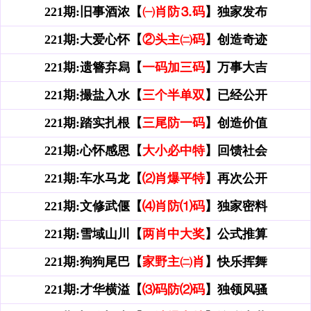
221期:旧事酒浓【
㈠肖防⒊码
】独家发布
221期:大爱心怀【
②头主㈡码
】创造奇迹
221期:遗簪弃舄【
一码加三码
】万事大吉
221期:撮盐入水【
三个半单双
】已经公开
221期:踏实扎根【
三尾防一码
】创造价值
221期:心怀感恩【
大小必中特
】回馈社会
221期:车水马龙【
⑵肖爆平特
】再次公开
221期:文修武偃【
⑷肖防⑴码
】独家密料
221期:雪域山川【
两肖中大奖
】公式推算
221期:狗狗尾巴【
家野主㈡肖
】快乐挥舞
221期:才华横溢【
⑶码防⑵码
】独领风骚