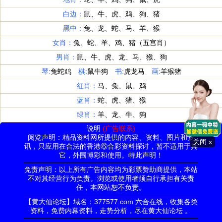
地肖：
蛇、羊、鸡、狗、鼠、虎
白边：
鼠、牛、虎、鸡、狗、猪
黑中：
兔、龙、蛇、马、羊、猴
女肖：
兔、蛇、羊、鸡、猪（五宫肖）
男肖：
鼠、牛、虎、龙、马、猴、狗
琴:
兔蛇鸡
棋:
鼠牛狗
书:
虎龙马
画:
羊猴猪
红肖：
马、兔、鼠、鸡
蓝肖：
蛇、虎、猪、猴
绿肖：
羊、龙、牛、狗
说明
(广告联系)
关闭 x
阅览声明：精品资料网所提供的内容、资料、图片和资
讯，只应用在合法的香港⑥合彩资料探讨，暂不适用于其
它，外围博彩和使用。特此声明！
免责声明：以上所有广告内容均为彩票赞助商提供，本站
不对其经营行为负责。浏览或使用者须自行承担有关责
任，本网站恕不负责。
【黄大仙论坛】域名：377577.com 六合在线，收集各类
资料，免费内幕资料，走势分析，尽在黄大仙论坛 。