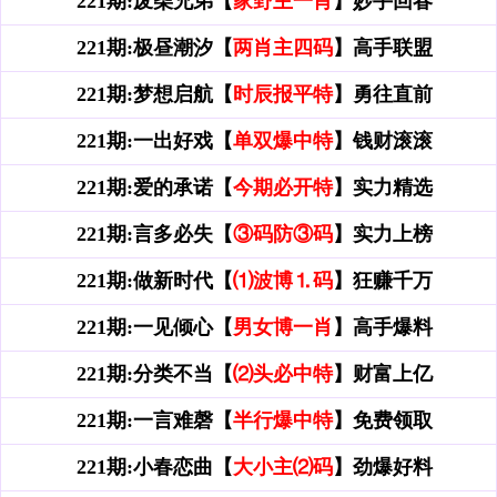
221期:废柴兄弟【
家野主一肖
】妙手回春
221期:极昼潮汐【
两肖主四码
】高手联盟
221期:梦想启航【
时辰报平特
】勇往直前
221期:一出好戏【
单双爆中特
】钱财滚滚
221期:爱的承诺【
今期必开特
】实力精选
221期:言多必失【
③码防③码
】实力上榜
221期:做新时代【
⑴波博⒈码
】狂赚千万
221期:一见倾心【
男女博一肖
】高手爆料
221期:分类不当【
⑵头必中特
】财富上亿
221期:一言难磬【
半行爆中特
】免费领取
221期:小春恋曲【
大小主⑵码
】劲爆好料