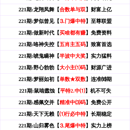
221期:龙翔凤舞【
合数单与双
】财富上亿
221期:梦似曾见【
⒊门爆中特
】至尊联盟
221期:做新时代【
买啥都有赚
】免费资料
221期:咯神失控【
五肖主五码
】致富首选
221期:唬鬼瞒神【
半波中大奖
】实力猛料
221期:野心勃勃【
大小主⑴码
】财源广进
221期:梦丽如初【
单数★双数
】连准⒅期
221期:鼠啮蠧蚀【
平特2.中⑴
】机不可失
221期:感佩交并【
精准中⑶码
】免费公开
221期:天下无赖【
⑴行必中特
】长期稳定
221期:山归雾色【
⒊尾爆中特
】实力上榜