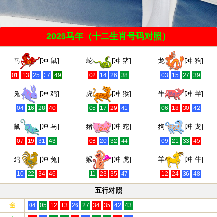
2026马年（十二生肖号码对照）
马
[冲 鼠]
蛇
[冲 猪]
龙
[冲 狗]
01
13
25
37
49
02
14
26
38
03
15
27
39
兔
[冲 鸡]
虎
[冲 猴]
牛
[冲 羊]
04
16
28
40
05
17
29
41
06
18
30
42
鼠
[冲 马]
猪
[冲 蛇]
狗
[冲 龙]
07
19
31
43
08
20
32
44
09
21
33
45
鸡
[冲 兔]
猴
[冲 虎]
羊
[冲 牛]
10
22
34
46
11
23
35
47
12
24
36
48
五行对照
金
04
05
12
13
26
27
34
35
42
43