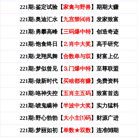
221期:鉴定试验【
家禽与野兽
】期期大赚
221期:奥迪汇水【
九宫禁⑷肖
】发家致富
221期:勇攀高峰【
三码爆中特
】创造奇迹
221期:饱食终日【
⒉肖中大奖
】高手研究
221期:龙翔凤舞【
合数单与双
】财富上亿
221期:梦似曾见【
⒊门爆中特
】至尊联盟
221期:做新时代【
买啥都有赚
】免费资料
221期:咯神失控【
五肖主五码
】致富首选
221期:唬鬼瞒神【
半波中大奖
】实力猛料
221期:野心勃勃【
大小主⑴码
】财源广进
221期:梦丽如初【
单数★双数
】连准⒅期