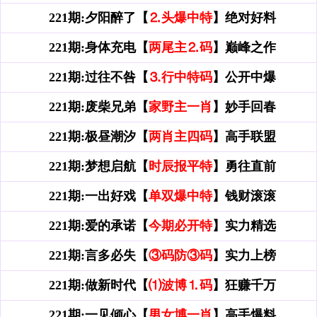
221期:夕阳醉了【
⒉头爆中特
】绝对好料
221期:身体充电【
两尾主⒉码
】巅峰之作
221期:过往不咎【
⒊行中特码
】公开中爆
221期:废柴兄弟【
家野主一肖
】妙手回春
221期:极昼潮汐【
两肖主四码
】高手联盟
221期:梦想启航【
时辰报平特
】勇往直前
221期:一出好戏【
单双爆中特
】钱财滚滚
221期:爱的承诺【
今期必开特
】实力精选
221期:言多必失【
③码防③码
】实力上榜
221期:做新时代【
⑴波博⒈码
】狂赚千万
221期:一见倾心【
男女博一肖
】高手爆料