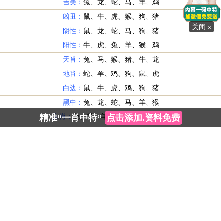
吉美：
兔、龙、蛇、马、羊、鸡
凶丑：
鼠、牛、虎、猴、狗、猪
关闭 x
阴性：
鼠、龙、蛇、马、狗、猪
阳性：
牛、虎、兔、羊、猴、鸡
天肖：
兔、马、猴、猪、牛、龙
地肖：
蛇、羊、鸡、狗、鼠、虎
白边：
鼠、牛、虎、鸡、狗、猪
黑中：
兔、龙、蛇、马、羊、猴
女肖：
兔、蛇、羊、鸡、猪（五宫肖）
精准“一肖中特”
点击添加.资料免费
男肖：
鼠、牛、虎、龙、马、猴、狗
琴:
兔蛇鸡
棋:
鼠牛狗
书:
虎龙马
画:
羊猴猪
红肖：
马、兔、鼠、鸡
蓝肖：
蛇、虎、猪、猴
绿肖：
羊、龙、牛、狗
说明
(广告联系)
阅览声明：精品资料网所提供的内容、资料、图片和资
讯，只应用在合法的香港⑥合彩资料探讨，暂不适用于其