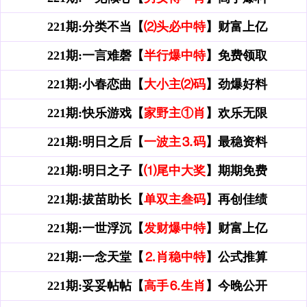
221期:分类不当【
⑵头必中特
】财富上亿
221期:一言难磬【
半行爆中特
】免费领取
221期:小春恋曲【
大小主⑵码
】劲爆好料
221期:快乐游戏【
家野主①肖
】欢乐无限
221期:明日之后【
一波主⒊码
】最稳资料
221期:明日之子【
⑴尾中大奖
】期期免费
221期:拔苗助长【
单双主叁码
】再创佳绩
221期:一世浮沉【
发财爆中特
】财富上亿
221期:一念天堂【
⒉肖稳中特
】公式推算
221期:妥妥帖帖【
高手⒍生肖
】今晚公开