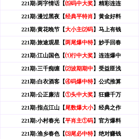
221期:两字情话【
⑸码中大奖
】精彩连连
221期:漫过黑夜【
经典平特肖
】黄金好料
221期:黄花晚节【
大小主⑵码
】马上有钱
221期:旅途观星【
两尾爆中特
】妙手回春
221期:江山国色【
⑴行中大奖
】连连爆中
221期:三千痴缠【
⑵波期期中
】受益匪浅
221期:白衣酒客【
④码爆中特
】公式推算
221期:公正廉洁【
①头中大奖
】狂赚千万
221期:指点江山【
尾数爆大小
】经典之作
221期:小村春光【
平肖主①码
】官方爆料
221期:渔乡春色【
⑶尾必中特
】绝对赚钱