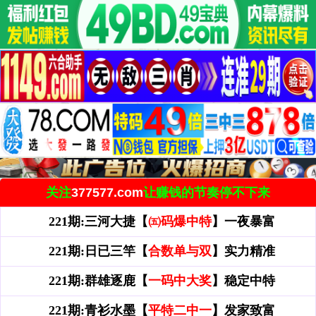
关注
377577.com
让赚钱的节奏停不下来
221期:三河大捷【
㈤码爆中特
】一夜暴富
221期:日已三竿【
合数单与双
】实力精准
221期:群雄逐鹿【
一码中大奖
】稳定中特
221期:青衫水墨【
平特二中一
】发家致富