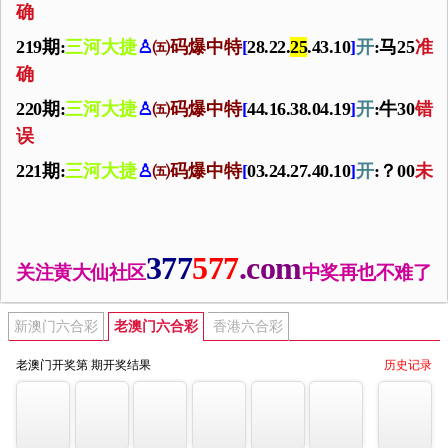
确
219期:
三河大捷
♙
㈤码爆中特
[
28.22.
25
.43.10
]
开
:马25
准
确
220期:
三河大捷
♙
㈤码爆中特
[
44.16.38.04.19
]
开
:牛30
错
误
221期:
三河大捷
♙
㈤码爆中特
[
03.24.27.40.10
]
开
:？00
未
377
577
.com
关注黄大仙社区
中奖再也不难了