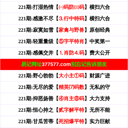
221期:打湿热情【
㈠码防㈢码
】横扫六合
221期:感激不尽【
⒊行中特码
】横扫六合
221期:寂寞如雪【
家禽与野兽
】原创经典
221期:轻重量级【
⑤字平特肖
】中奖第一
221期:感佩交并【
⒈肖防⒋码
】费大公开
易记网址
377577.com
别忘记告诉朋友
221期:野心勃勃【
大小主①码
】财源广进
221期:无尽的爱【
精英⑺码数
】无私的守
221期:抑恶扬善【
④肖主⑧码
】大力支持
221期:恒心持之【
贰字解平特
】无所不能
221期:甘瓜苦蒂【
死招爆平特
】实力巨献