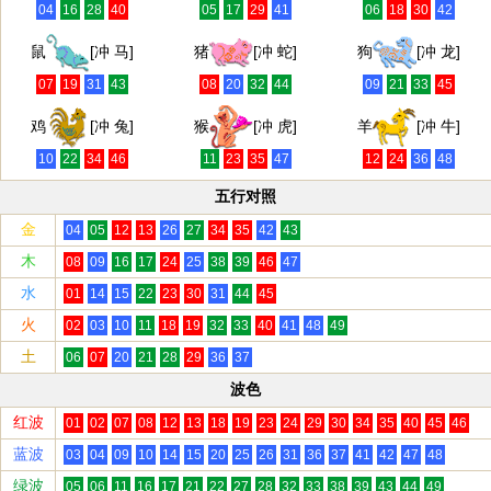
04
16
28
40
05
17
29
41
06
18
30
42
鼠
[冲 马]
猪
[冲 蛇]
狗
[冲 龙]
07
19
31
43
08
20
32
44
09
21
33
45
鸡
[冲 兔]
猴
[冲 虎]
羊
[冲 牛]
10
22
34
46
11
23
35
47
12
24
36
48
五行对照
金
04
05
12
13
26
27
34
35
42
43
木
08
09
16
17
24
25
38
39
46
47
水
01
14
15
22
23
30
31
44
45
火
02
03
10
11
18
19
32
33
40
41
48
49
土
06
07
20
21
28
29
36
37
波色
红波
01
02
07
08
12
13
18
19
23
24
29
30
34
35
40
45
46
蓝波
03
04
09
10
14
15
20
25
26
31
36
37
41
42
47
48
绿波
05
06
11
16
17
21
22
27
28
32
33
38
39
43
44
49