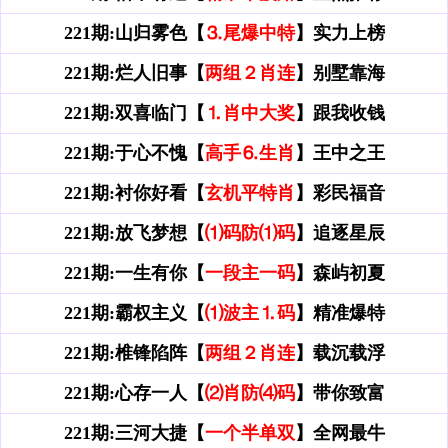
221期:山归雾色【
⒊尾爆中特
】实力上榜
221期:烂人旧事【
两组２肖连
】别墅靠海
221期:双喜临门【
⒈肖中大奖
】跟我收钱
221期:于心不愧【
高手⒍生肖
】王中之王
221期:衬你好看【
玄机平特肖
】彩民福音
221期:放飞梦想【
⑴码防⑴码
】追逐星辰
221期:一生有你【
一段主一码
】森屿初夏
221期:霸权主义【
⑴波主⒈码
】精准爆特
221期:椎锋陷阵【
两组２肖连
】载沉载浮
221期:心存一人【
⑵肖防⑷码
】带你致富
221期:三河大捷【
一个半单双
】全网最牛