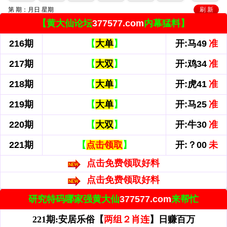
【黄大仙论坛
377577.com
内幕猛料】
216期
【
大单
】
开:马49
准
217期
【
大双
】
开:鸡34
准
218期
【
大单
】
开:虎41
准
219期
【
大单
】
开:马25
准
220期
【
大双
】
开:牛30
准
221期
【
点击领取
】
开:？00
未
点击免费领取好料
点击免费领取好料
研究特码哪家强黄大仙
377577.com
来帮忙
221期:安居乐俗【
两组２肖连
】日赚百万