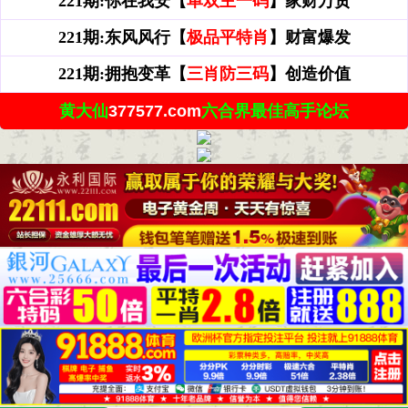
221期:你在我安【
单双主一码
】家财万贯
221期:东风风行【
极品平特肖
】财富爆发
221期:拥抱变革【
三肖防三码
】创造价值
黄大仙
377577.com
六合界最佳高手论坛