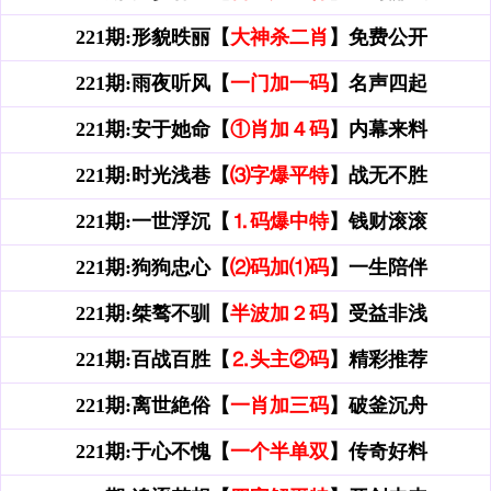
221期:形貌昳丽【
大神杀二肖
】免费公开
221期:雨夜听风【
一门加一码
】名声四起
221期:安于她命【
①肖加４码
】内幕来料
221期:时光浅巷【
⑶字爆平特
】战无不胜
221期:一世浮沉【
⒈码爆中特
】钱财滚滚
221期:狗狗忠心【
⑵码加⑴码
】一生陪伴
221期:桀骜不驯【
半波加２码
】受益非浅
221期:百战百胜【
⒉头主②码
】精彩推荐
221期:离世絶俗【
一肖加三码
】破釜沉舟
221期:于心不愧【
一个半单双
】传奇好料