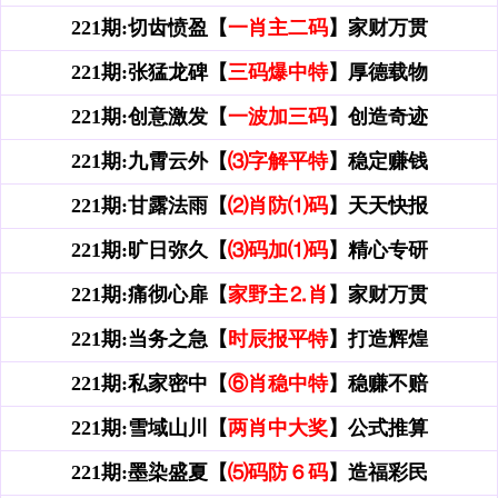
221期:切齿愤盈【
一肖主二码
】家财万贯
221期:张猛龙碑【
三码爆中特
】厚德载物
221期:创意激发【
一波加三码
】创造奇迹
221期:九霄云外【
⑶字解平特
】稳定赚钱
221期:甘露法雨【
⑵肖防⑴码
】天天快报
221期:旷日弥久【
⑶码加⑴码
】精心专研
221期:痛彻心扉【
家野主⒉肖
】家财万贯
221期:当务之急【
时辰报平特
】打造辉煌
221期:私家密中【
⑥肖稳中特
】稳赚不赔
221期:雪域山川【
两肖中大奖
】公式推算
221期:墨染盛夏【
⑸码防６码
】造福彩民