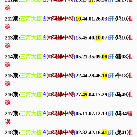
确
212期:
三河大捷
♙
㈤码爆中特
[
10
.44.01.26.03
]
开
:鸡10
准
确
213期:
三河大捷
♙
㈤码爆中特
[
15.45.40.
10
.07
]
开
:鸡10
准
确
214期:
三河大捷
♙
㈤码爆中特
[
05.21.35.09.
08
]
开
:猪08
准
确
215期:
三河大捷
♙
㈤码爆中特
[
22.44.28.46.
18
]
开
:牛18
准
确
216期:
三河大捷
♙
㈤码爆中特
[
27.
49
.04.17.29
]
开
:马49
准
确
217期:
三河大捷
♙
㈤码爆中特
[
05.11.07.12.13
]
开
:鸡34
错
误
218期:
三河大捷
♙
㈤码爆中特
[
02.32.42.16.
41
]
开
:虎41
准