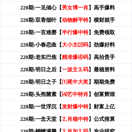
220期:一见倾心【
男女博一肖
】高手爆料
220期:双香烟叶【
动物解平特
】横财就手
220期:一言难磬【
半行爆中特
】免费领取
220期:小春恋曲【
大小主⑵码
】劲爆好料
220期:老实巴焦【
精准爆④码
】高抬贵手
220期:明日之后【
一波主⒊码
】最稳资料
220期:明日之子【
⑴尾中大奖
】期期免费
220期:头孢菌素【
⑷艺中特肖
】创富辉煌
220期:一世浮沉【
发财爆中特
】财富上亿
220期:一念天堂【
⒉肖稳中特
】公式推算
220期:蜩螗沸羹【
⒉肖加⒉码
】专业研究