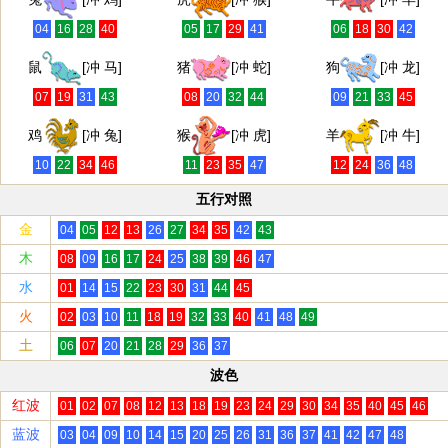
04
16
28
40
05
17
29
41
06
18
30
42
鼠
[冲 马]
猪
[冲 蛇]
狗
[冲 龙]
07
19
31
43
08
20
32
44
09
21
33
45
鸡
[冲 兔]
猴
[冲 虎]
羊
[冲 牛]
10
22
34
46
11
23
35
47
12
24
36
48
五行对照
金
04
05
12
13
26
27
34
35
42
43
木
08
09
16
17
24
25
38
39
46
47
水
01
14
15
22
23
30
31
44
45
火
02
03
10
11
18
19
32
33
40
41
48
49
土
06
07
20
21
28
29
36
37
波色
红波
01
02
07
08
12
13
18
19
23
24
29
30
34
35
40
45
46
蓝波
03
04
09
10
14
15
20
25
26
31
36
37
41
42
47
48