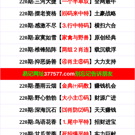
220期:三河大捷【
一个半单双
】全网最牛
220期:摆老资格【
⑹码来中特
】土豪战略
220期:感激不尽【
⒊行中特码
】横扫六合
220期:寂寞如雪【
家禽与野兽
】原创经典
220期:椎锋陷阵【
两组２肖连
】载沉载浮
220期:抑恶扬善【
④肖主⑧码
】大力支持
易记网址
377577.com
别忘记告诉朋友
220期:墨雨云烟【
金典㈩码数
】赚钱机会
220期:野心勃勃【
大小主①码
】财源广进
220期:深海沉石【
⑶肖防⑵码
】天天赚钱
220期:鸟语花香【
⒈尾中平特
】招财进宝
220期:甘瓜苦蒂【
死招爆平特
】实力巨献