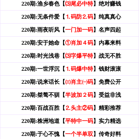
220期:渔乡春色【
⑶尾必中特
】绝对赚钱
220期:无条件爱【
⒈码防⒉码
】纯真真心
220期:雨夜听风【
一门加一码
】名声四起
220期:安于她命【
①肖加４码
】内幕来料
220期:时光浅巷【
⑶字爆平特
】战无不胜
220期:一世浮沉【
⒈码爆中特
】钱财滚滚
220期:说来话长【
㈢肖主㈠码
】免费公开
220期:桀骜不驯【
半波加２码
】受益非浅
220期:百战百胜【
⒉头主②码
】精彩推荐
220期:株洲地道【
平特中一码
】实力精选
220期:于心不愧【
一个半单双
】传奇好料