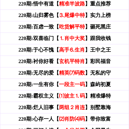
220期:悟中有道【
精准半波路
】重点推荐
220期:山归雾色【
⒊尾爆中特
】实力上榜
220期:百虑一致【
吃货解平特
】砸死黑庄
220期:双喜临门【
⒈肖中大奖
】跟我收钱
220期:于心不愧【
高手⒍生肖
】王中之王
220期:衬你好看【
玄机平特肖
】彩民福音
220期:无尽的爱【
精英⑺码数
】无私的守
220期:一生有你【
一段主一码
】森屿初夏
220期:霸权主义【
⑴波主⒈码
】精准爆特
220期:烂人旧事【
两组２肖连
】别墅靠海
220期:心存一人【
⑵肖防⑷码
】带你致富