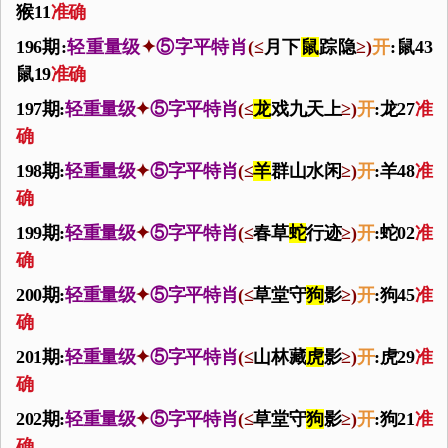
猴11
准确
196期:
轻重量级
✦
⑤字平特肖
(≤
月下
鼠
踪隐
≥)
开
:鼠43
鼠19
准确
197期:
轻重量级
✦
⑤字平特肖
(≤
龙
戏九天上
≥)
开
:龙27
准
确
198期:
轻重量级
✦
⑤字平特肖
(≤
羊
群山水闲
≥)
开
:羊48
准
确
199期:
轻重量级
✦
⑤字平特肖
(≤
春草
蛇
行迹
≥)
开
:蛇02
准
确
200期:
轻重量级
✦
⑤字平特肖
(≤
草堂守
狗
影
≥)
开
:狗45
准
确
201期:
轻重量级
✦
⑤字平特肖
(≤
山林藏
虎
影
≥)
开
:虎29
准
确
202期:
轻重量级
✦
⑤字平特肖
(≤
草堂守
狗
影
≥)
开
:狗21
准
确