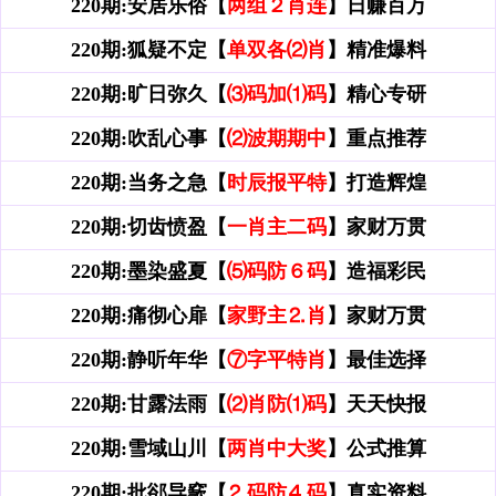
220期:安居乐俗【
两组２肖连
】日赚百万
220期:狐疑不定【
单双各⑵肖
】精准爆料
220期:旷日弥久【
⑶码加⑴码
】精心专研
220期:吹乱心事【
⑵波期期中
】重点推荐
220期:当务之急【
时辰报平特
】打造辉煌
220期:切齿愤盈【
一肖主二码
】家财万贯
220期:墨染盛夏【
⑸码防６码
】造福彩民
220期:痛彻心扉【
家野主⒉肖
】家财万贯
220期:静听年华【
⑦字平特肖
】最佳选择
220期:甘露法雨【
⑵肖防⑴码
】天天快报
220期:雪域山川【
两肖中大奖
】公式推算
220期:批郤导窾【
⒉码防⒋码
】真实资料