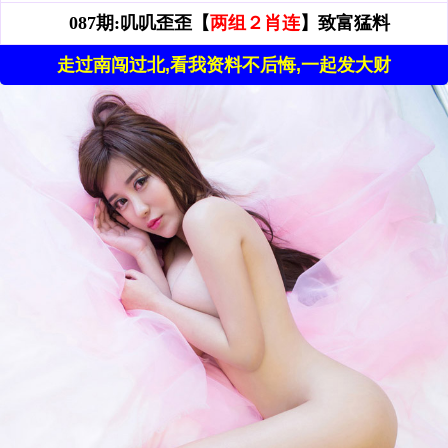
087期:叽叽歪歪【
两组２肖连
】致富猛料
走过南闯过北,看我资料不后悔,一起发大财