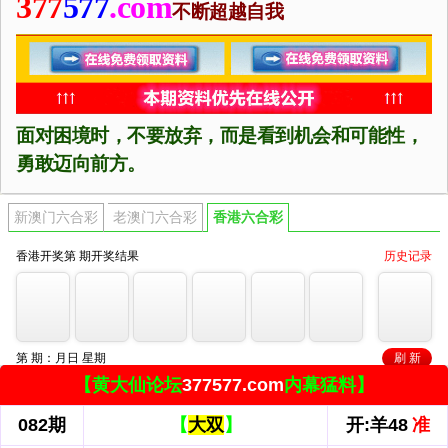
377
577
.com
不断超越自我
面对困境时，不要放弃，而是看到机会和可能性，
勇敢迈向前方。
【黄大仙论坛
377577.com
内幕猛料】
082期
【
大双
】
开:羊48
准