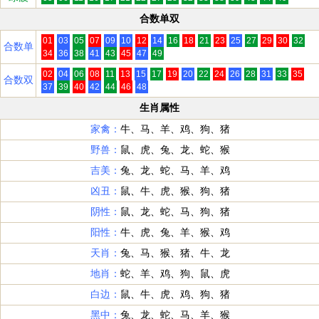
合数单双
01
03
05
07
09
10
12
14
16
18
21
23
25
27
29
30
32
合数单
34
36
38
41
43
45
47
49
02
04
06
08
11
13
15
17
19
20
22
24
26
28
31
33
35
合数双
37
39
40
42
44
46
48
生肖属性
家禽：
牛、马、羊、鸡、狗、猪
野兽：
鼠、虎、兔、龙、蛇、猴
吉美：
兔、龙、蛇、马、羊、鸡
凶丑：
鼠、牛、虎、猴、狗、猪
阴性：
鼠、龙、蛇、马、狗、猪
阳性：
牛、虎、兔、羊、猴、鸡
天肖：
兔、马、猴、猪、牛、龙
地肖：
蛇、羊、鸡、狗、鼠、虎
白边：
鼠、牛、虎、鸡、狗、猪
黑中：
兔、龙、蛇、马、羊、猴