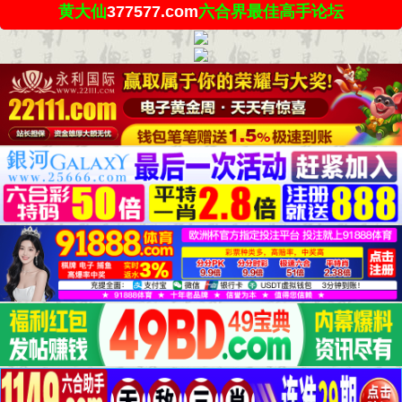
黄大仙
377577.com
六合界最佳高手论坛