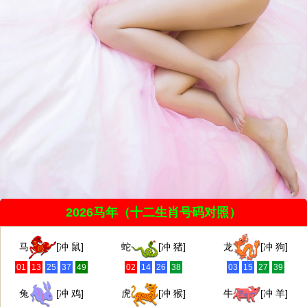
2026马年（十二生肖号码对照）
马
[冲 鼠]
蛇
[冲 猪]
龙
[冲 狗]
01
13
25
37
49
02
14
26
38
03
15
27
39
兔
[冲 鸡]
虎
[冲 猴]
牛
[冲 羊]