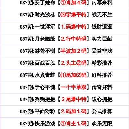
087期:安于她命【
①肖加４码
】内幕来料
087期:时光浅巷【
⑶字爆平特
】战无不胜
087期:一世浮沉【
⒈码爆中特
】钱财滚滚
087期:月老姻缘【
⒉行中特码
】实力巨献
087期:桀骜不驯【
半波加２码
】受益非浅
087期:百战百胜【
⒉头主②码
】精彩推荐
087期:水煮青蛙【
⑴尾加⑵码
】好料推荐
087期:于心不愧【
一个半单双
】传奇好料
087期:狗狗抱抱【
２尾爆中特
】暖心拥抱
087期:平面对称【
⒉码加⒈码
】公式推算
087期:快乐游戏【
①肖主⒈码
】欢乐无限