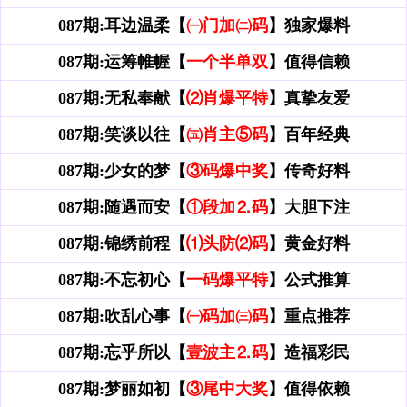
087期:耳边温柔【
㈠门加㈡码
】独家爆料
087期:运筹帷幄【
一个半单双
】值得信赖
087期:无私奉献【
⑵肖爆平特
】真挚友爱
087期:笑谈以往【
㈤肖主⑤码
】百年经典
087期:少女的梦【
③码爆中奖
】传奇好料
087期:随遇而安【
①段加⒉码
】大胆下注
087期:锦绣前程【
⑴头防⑵码
】黄金好料
087期:不忘初心【
一码爆平特
】公式推算
087期:吹乱心事【
㈠码加㈢码
】重点推荐
087期:忘乎所以【
壹波主⒉码
】造福彩民
087期:梦丽如初【
③尾中大奖
】值得依赖