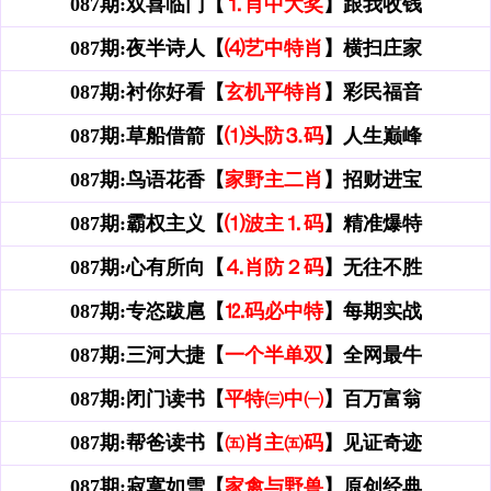
087期:双喜临门【
⒈肖中大奖
】跟我收钱
087期:夜半诗人【
⑷艺中特肖
】横扫庄家
087期:衬你好看【
玄机平特肖
】彩民福音
087期:草船借箭【
⑴头防⒊码
】人生巅峰
087期:鸟语花香【
家野主二肖
】招财进宝
087期:霸权主义【
⑴波主⒈码
】精准爆特
087期:心有所向【
⒋肖防２码
】无往不胜
087期:专恣跋扈【
⒓码必中特
】每期实战
087期:三河大捷【
一个半单双
】全网最牛
087期:闭门读书【
平特㈢中㈠
】百万富翁
087期:帮爸读书【
㈤肖主㈤码
】见证奇迹
087期:寂寞如雪【
家禽与野兽
】原创经典