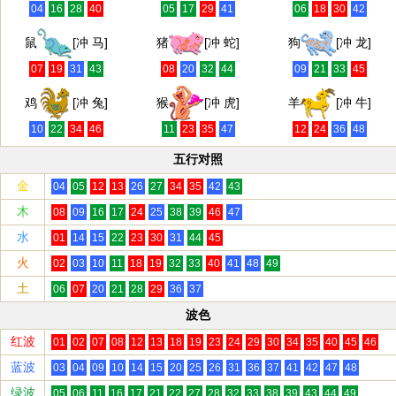
04
16
28
40
05
17
29
41
06
18
30
42
鼠
[冲 马]
猪
[冲 蛇]
狗
[冲 龙]
07
19
31
43
08
20
32
44
09
21
33
45
鸡
[冲 兔]
猴
[冲 虎]
羊
[冲 牛]
10
22
34
46
11
23
35
47
12
24
36
48
五行对照
金
04
05
12
13
26
27
34
35
42
43
木
08
09
16
17
24
25
38
39
46
47
水
01
14
15
22
23
30
31
44
45
火
02
03
10
11
18
19
32
33
40
41
48
49
土
06
07
20
21
28
29
36
37
波色
红波
01
02
07
08
12
13
18
19
23
24
29
30
34
35
40
45
46
蓝波
03
04
09
10
14
15
20
25
26
31
36
37
41
42
47
48
绿波
05
06
11
16
17
21
22
27
28
32
33
38
39
43
44
49