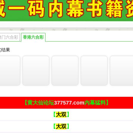
【黄大仙论坛
377577.com
内幕猛料】
【
大双
】
【
大双
】