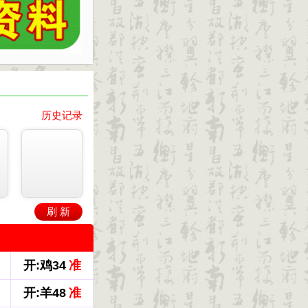
开:鸡34
准
开:羊48
准