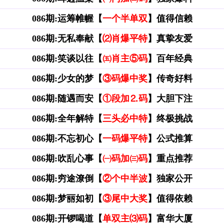
086期:运筹帷幄【
一个半单双
】值得信赖
086期:无私奉献【
⑵肖爆平特
】真挚友爱
086期:笑谈以往【
㈤肖主⑤码
】百年经典
086期:少女的梦【
③码爆中奖
】传奇好料
086期:随遇而安【
①段加⒉码
】大胆下注
086期:全年解特【
三头必中特
】终极挑战
086期:不忘初心【
一码爆平特
】公式推算
086期:吹乱心事【
㈠码加㈢码
】重点推荐
086期:穷途潦倒【
②个中半波
】独家公开
086期:梦丽如初【
③尾中大奖
】值得依赖
086期:开锣喝道【
单双主⑶码
】富华大厦