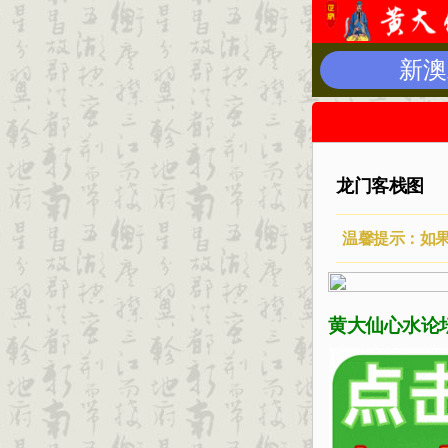
新澳
龙门客栈图
温馨提示：如
黄大仙心水论