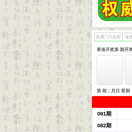
081期
082期