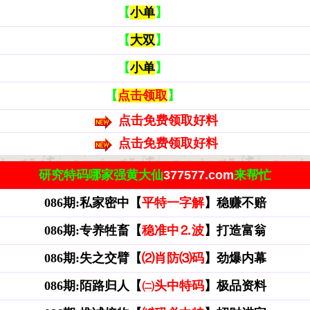
【
小单
】
【
大双
】
【
小单
】
【
点击领取
】
点击免费领取好料
点击免费领取好料
研究特码哪家强黄大仙
377577.com
来帮忙
086期:私家密中【
平特一字解
】稳赚不赔
086期:专养牲畜【
稳准中⒉波
】打造富翁
086期:失之交臂【
⑵肖防⑶码
】劲爆内幕
086期:陌路归人【
㈡头中特码
】极品资料